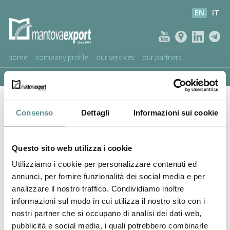
EN
IT
home
company profile
our services
our partners
ASSOCIATED COMPANIES
A.d. Vigano' Srl
NEWS
Consenso
Dettagli
Informazioni sui cookie
VIDEOS
CUSTOMERS SERVICE
Questo sito web utilizza i cookie
Utilizziamo i cookie per personalizzare contenuti ed
annunci, per fornire funzionalità dei social media e per
analizzare il nostro traffico. Condividiamo inoltre
informazioni sul modo in cui utilizza il nostro sito con i
nostri partner che si occupano di analisi dei dati web,
pubblicità e social media, i quali potrebbero combinarle