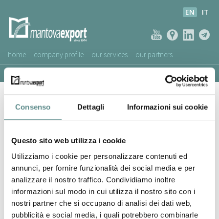
EN
IT
home
company profile
our services
our partners
ASSOCIATED COMPANIES
Aviko Srl
NEWS
Consenso
Dettagli
Informazioni sui cookie
VIDEOS
CUSTOMERS SERVICE
Questo sito web utilizza i cookie
Utilizziamo i cookie per personalizzare contenuti ed
annunci, per fornire funzionalità dei social media e per
analizzare il nostro traffico. Condividiamo inoltre
informazioni sul modo in cui utilizza il nostro sito con i
nostri partner che si occupano di analisi dei dati web,
pubblicità e social media, i quali potrebbero combinarle