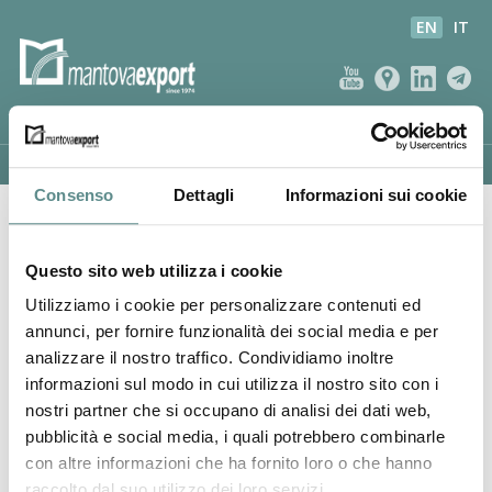
EN
IT
home
company profile
our services
our partners
Consenso
Dettagli
Informazioni sui cookie
ASSOCIATED COMPANIES
Azichem Srl
NEWS
Questo sito web utilizza i cookie
VIDEOS
Utilizziamo i cookie per personalizzare contenuti ed
CUSTOMERS SERVICE
annunci, per fornire funzionalità dei social media e per
analizzare il nostro traffico. Condividiamo inoltre
informazioni sul modo in cui utilizza il nostro sito con i
nostri partner che si occupano di analisi dei dati web,
pubblicità e social media, i quali potrebbero combinarle
AZICHEM Srl
con altre informazioni che ha fornito loro o che hanno
Via G. Gentile, 16/A
raccolto dal suo utilizzo dei loro servizi.
46044 GOITO (MN)