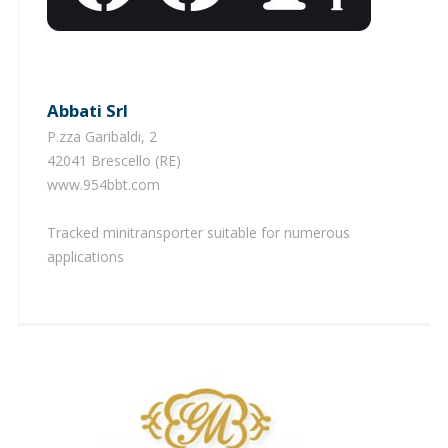
Abbati Srl
P.zza Garibaldi, 2
42041 Brescello (RE)
www.954bbt.com
Tracked minitransporter suitable for numerous
applications