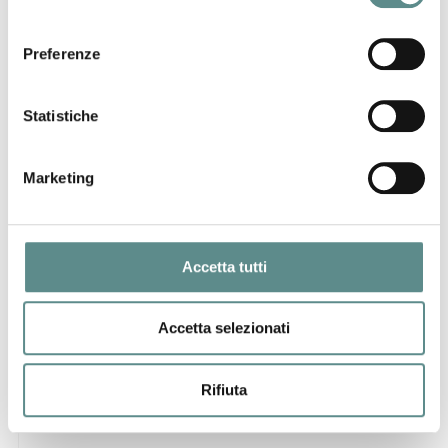
consenso
Preferenze
ARTI GRAFICHE REGGIANE & LAI SpA
Via dell'Industria, 19
42025 CAVRIAGO (RE)
Statistiche
www.artigrafiche.it
Marketing
Cardboard packaging
Accetta tutti
Accetta selezionati
Rifiuta