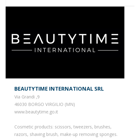
BEAUTYTIME INTERNATIONAL SRL
Via Grandi ,9
46030 BORGO VIRGILIO (MN)
www.beautytime.go.it
Cosmetic products: scissors, tweezers, brushes,
razors, shaving brush, make-up removing sponges.