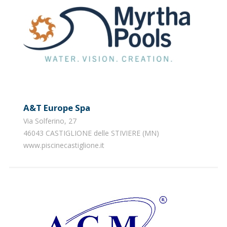
A&t Europe Spa
Via Solferino, 27
46043 CASTIGLIONE delle STIVIERE (MN)
​www.piscinecastiglione.it