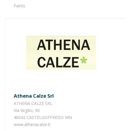
Paints
Athena Calze Srl
ATHENA CALZE SRL
Via Virgilio, 90
46042 CASTELGOFFREDO MN
www.athenacalze.it