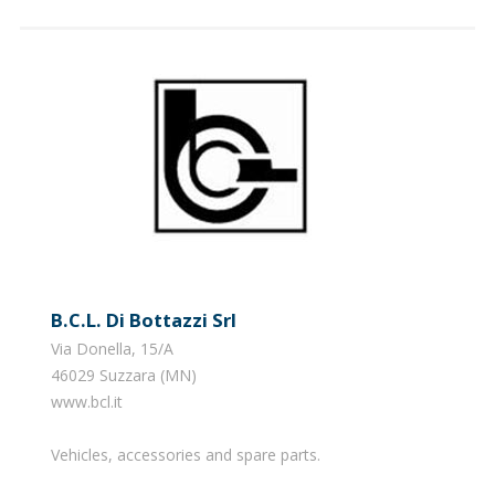
B.c.l. Di Bottazzi Srl
Via Donella, 15/A
46029 Suzzara (MN)
www.bcl.it
Vehicles, accessories and spare parts.