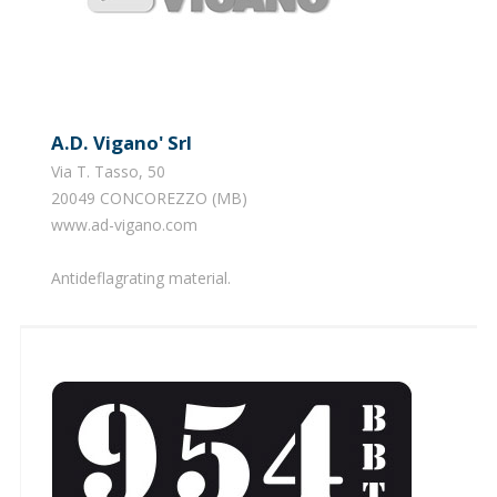
A.d. Vigano' Srl
Via T. Tasso, 50
20049 CONCOREZZO (MB)
www.ad-vigano.com
Antideflagrating material.