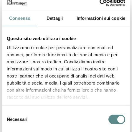
Consenso
Dettagli
Informazioni sui cookie
Questo sito web utilizza i cookie
Utilizziamo i cookie per personalizzare contenuti ed
annunci, per fornire funzionalità dei social media e per
analizzare il nostro traffico. Condividiamo inoltre
informazioni sul modo in cui utilizza il nostro sito con i
nostri partner che si occupano di analisi dei dati web,
Pennelli Cinghiale Spa
pubblicità e social media, i quali potrebbero combinarle
Via Cò de B. Levante, 28
con altre informazioni che ha fornito loro o che hanno
46019 CICOGNARA DI VIADANA (MN)
raccolto dal suo utilizzo dei loro servizi.
Brushes, flat brushes, rolls of any type.
Selezione
Necessari
del
consenso