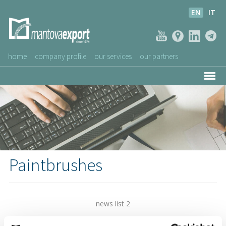
EN
IT
home
company profile
our services
our partners
ASSOCIATED COMPANIES
NEWS
VIDEOS
CUSTOMERS SERVICE
Paintbrushes
news list 2