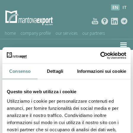
EN
IT
home
company profile
our services
our partners
ASSOCIATED COMPANIES
Pecso Cavi Srl
NEWS
Consenso
Dettagli
Informazioni sui cookie
VIDEOS
CUSTOMERS SERVICE
Questo sito web utilizza i cookie
Utilizziamo i cookie per personalizzare contenuti ed
annunci, per fornire funzionalità dei social media e per
analizzare il nostro traffico. Condividiamo inoltre
informazioni sul modo in cui utilizza il nostro sito con i
nostri partner che si occupano di analisi dei dati web,