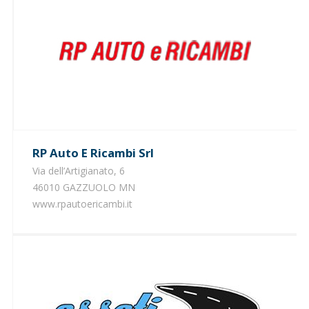
RP Auto E Ricambi Srl
Via dell’Artigianato, 6
46010 GAZZUOLO MN
www.rpautoericambi.it