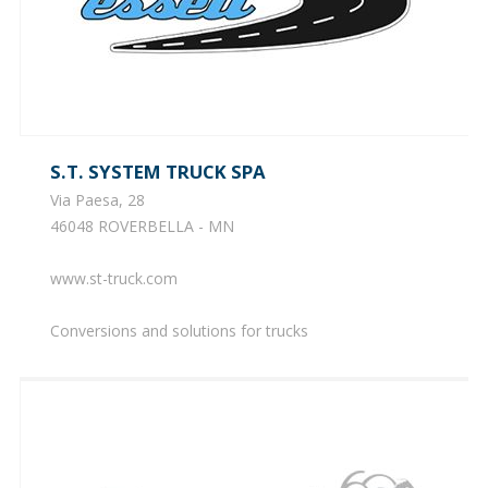
S.T. SYSTEM TRUCK SPA
Via Paesa, 28
46048 ROVERBELLA - MN
www.st-truck.com
Conversions and solutions for trucks