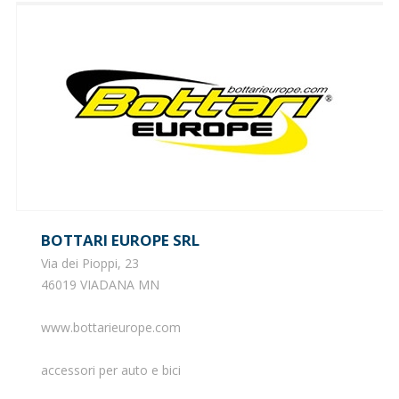
BOTTARI EUROPE SRL
Via dei Pioppi, 23
46019 VIADANA MN
www.bottarieurope.com
accessori per auto e bici