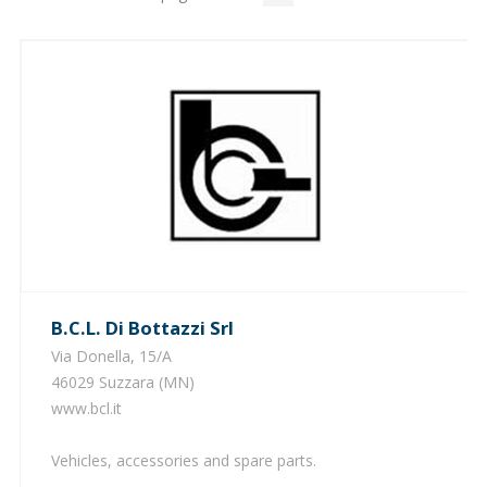
B.c.l. Di Bottazzi Srl
Via Donella, 15/A
46029 Suzzara (MN)
www.bcl.it
Vehicles, accessories and spare parts.