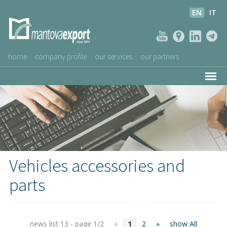
EN
IT
home
company profile
our services
our partners
ASSOCIATED COMPANIES
NEWS
VIDEOS
CUSTOMERS SERVICE
Vehicles accessories and
parts
news list 13 - page 1/2
«
1
2
»
show All