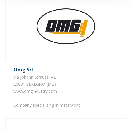
Omg Srl
Via Johann Strauss, 42
20831 SEREGNO (MB)
www.omgindustry.com
Company specialising in metalwork.