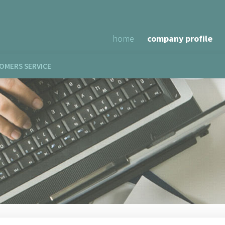
home
company profile
OMERS SERVICE
ofile
>
where we are