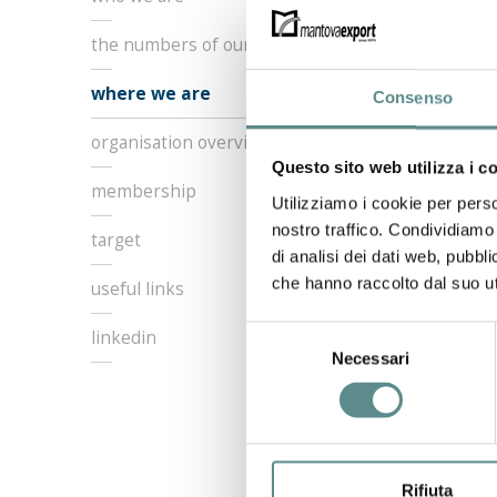
Wher
the numbers of our success
where we are
Consenso
Mantova Ex
organisation overview
Mantova 
Questo sito web utilizza i c
Via Porta
membership
Tel. +39/
Utilizziamo i cookie per perso
Web site: 
nostro traffico. Condividiamo 
target
Email:
inf
di analisi dei dati web, pubbl
che hanno raccolto dal suo uti
useful links
previous:
t
next:
organ
Selezione
linkedin
Necessari
del
consenso
Rifiuta