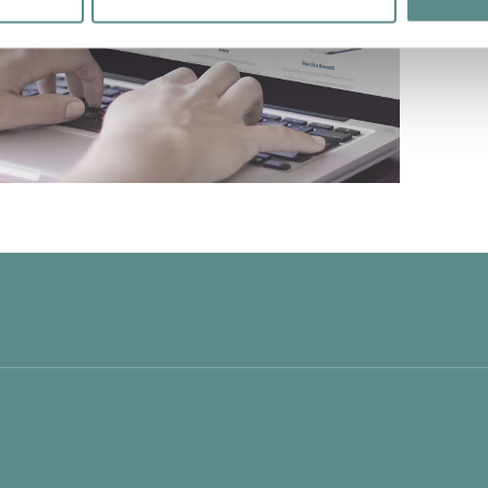
Informa
For any in