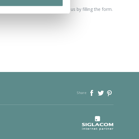
tion request
formation or need you can contact us by filling the form.
Share