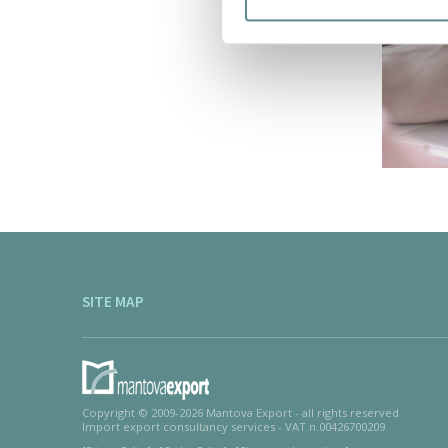
SITE MAP
Copyright © 2009-2026 Mantova Export - all rights reserved
Import export consultancy services - VAT n.00426700209