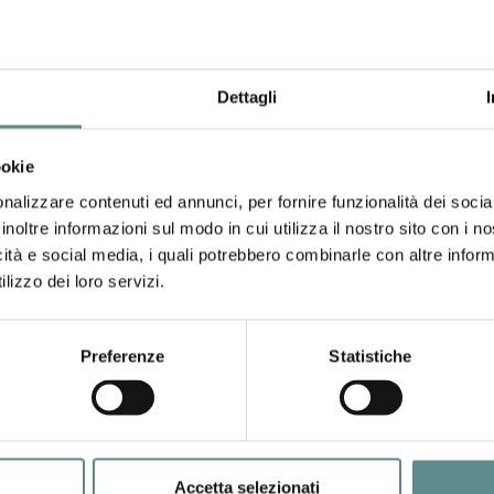
e we are
Dettagli
port is located in the northern part of the town centre of Mantua.
Export Consortium
ookie
zzolo n. 9 - 46100 MANTOVA
0376/326207 - Fax +39/0376/365428
nalizzare contenuti ed annunci, per fornire funzionalità dei socia
http://www.export.mn.it
inoltre informazioni sul modo in cui utilizza il nostro sito con i 
o@export.mn.it
icità e social media, i quali potrebbero combinarle con altre inform
lizzo dei loro servizi.
he numbers of our success
isation overview
Preferenze
Statistiche
Customer ser
Accetta selezionati