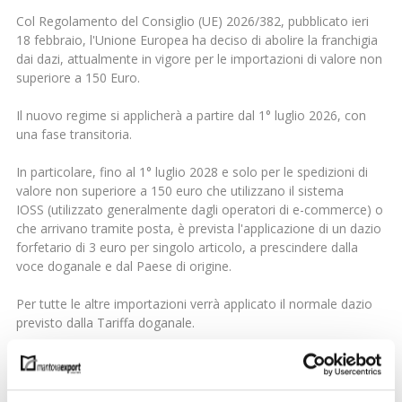
Col Regolamento del Consiglio (UE) 2026/382, pubblicato ieri
18 febbraio, l'Unione Europea ha deciso di abolire la franchigia
dai dazi, attualmente in vigore per le importazioni di valore non
superiore a 150 Euro.
Il nuovo regime si applicherà a partire dal 1° luglio 2026, con
una fase transitoria.
In particolare, fino al 1° luglio 2028 e solo per le spedizioni di
valore non superiore a 150 euro che utilizzano il sistema
IOSS (utilizzato generalmente dagli operatori di e-commerce) o
che arrivano tramite posta, è prevista l'applicazione di un dazio
forfetario di 3 euro per singolo articolo, a prescindere dalla
voce doganale e dal Paese di origine.
Per tutte le altre importazioni verrà applicato il normale dazio
previsto dalla Tariffa doganale.
La Commissione si riserva di monitorare la situazione nei mesi
successivi all'introduzione del nuovo regime, in modo da
introdurre modifiche al regolamento nel caso si dovessero