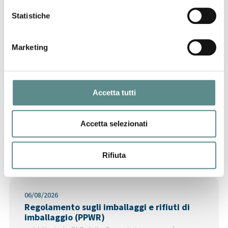
31/07/2026
Statistiche
CHIUSURA ESTIVA UFFICI
Marketing
29/07/2026
CINA
Accetta tutti
Accetta selezionati
Ultime News
Rifiuta
06/08/2026
Regolamento sugli imballaggi e rifiuti di
imballaggio (PPWR)