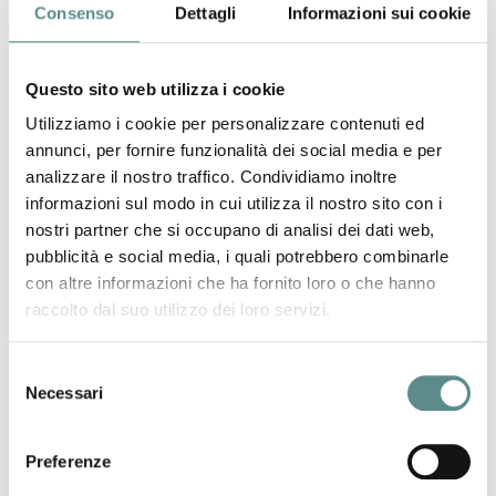
Consenso
Dettagli
Informazioni sui cookie
constatare delle pratiche scorrette.
A. Dotti
Questo sito web utilizza i cookie
(Direttore)
Utilizziamo i cookie per personalizzare contenuti ed
annunci, per fornire funzionalità dei social media e per
precedente:
cbam "importatore autorizzato"
news
analizzare il nostro traffico. Condividiamo inoltre
successivo:
intrastat 2026
informazioni sul modo in cui utilizza il nostro sito con i
nostri partner che si occupano di analisi dei dati web,
pubblicità e social media, i quali potrebbero combinarle
con altre informazioni che ha fornito loro o che hanno
raccolto dal suo utilizzo dei loro servizi.
06/08/2026
Selezione
Regolamento sugli imballaggi e rifiuti di
Necessari
del
imballaggio (PPWR)
consenso
Preferenze