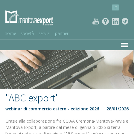
IT
home
società
servizi
partner
AZIENDE CLIENTI
NEWS
VIDEO
SERVIZIO CLIENTI
"ABC export"
webinar di commercio estero - edizione 2026
28/01/2026
Grazie alla collaborazione fra CCIAA Cremona-Mantova-Pavia e
Mantova Export, a partire dal mese di gennaio 2026 si terrà
l'oramai noto ciclo di webinar "ABC export", un'occasione per