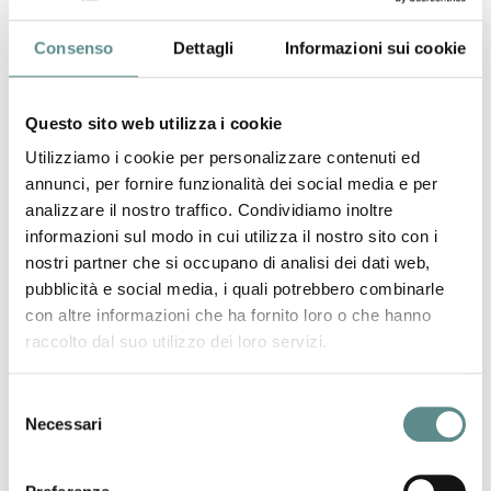
Per informazioni:
commercio.estero.mn@cmp.camcom.it
Consenso
Dettagli
Informazioni sui cookie
Questo sito web utilizza i cookie
Con i migliori saluti
Utilizziamo i cookie per personalizzare contenuti ed
annunci, per fornire funzionalità dei social media e per
analizzare il nostro traffico. Condividiamo inoltre
precedente:
modelli intrastat acquisti
news
informazioni sul modo in cui utilizza il nostro sito con i
successivo:
india
nostri partner che si occupano di analisi dei dati web,
pubblicità e social media, i quali potrebbero combinarle
con altre informazioni che ha fornito loro o che hanno
raccolto dal suo utilizzo dei loro servizi.
Selezione
Necessari
06/08/2026
del
consenso
Regolamento sugli imballaggi e rifiuti di
imballaggio (PPWR)