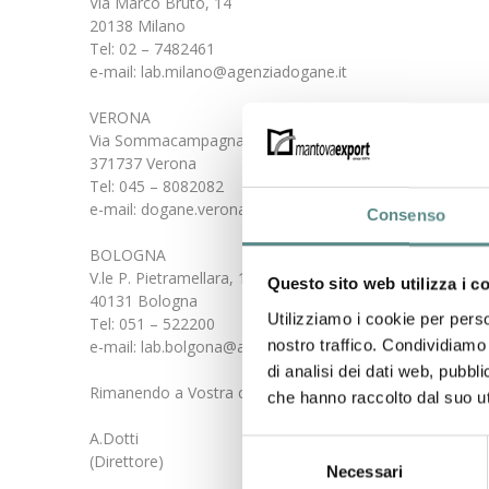
Via Marco Bruto, 14
20138 Milano
Tel: 02 – 7482461
e-mail: lab.milano@agenziadogane.it
VERONA
Via Sommacampagna, 61a
371737 Verona
Tel: 045 – 8082082
e-mail: dogane.verona.lab@agenziadogane.it
Consenso
BOLOGNA
V.le P. Pietramellara, 1-2
Questo sito web utilizza i c
40131 Bologna
Utilizziamo i cookie per perso
Tel: 051 – 522200
nostro traffico. Condividiamo 
e-mail: lab.bolgona@agenziadogane.it
di analisi dei dati web, pubbl
Rimanendo a Vostra completa disposizione per ulteriori in
che hanno raccolto dal suo uti
A.Dotti
Selezione
(Direttore)
Necessari
del