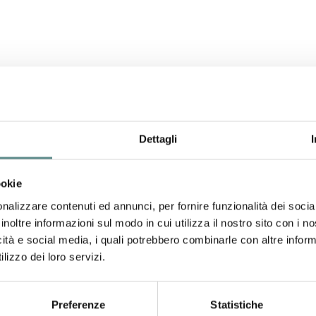
Dettagli
ookie
nalizzare contenuti ed annunci, per fornire funzionalità dei socia
inoltre informazioni sul modo in cui utilizza il nostro sito con i 
icità e social media, i quali potrebbero combinarle con altre inform
formazioni, cogliamo l’occasione per porgerVi i nostri migliori saluti.
lizzo dei loro servizi.
Preferenze
Statistiche