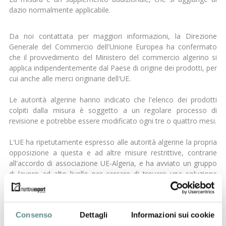
dazio normalmente applicabile.
Da noi contattata per maggiori informazioni, la Direzione
Generale del Commercio dell'Unione Europea ha confermato
che il provvedimento del Ministero del commercio algerino si
applica indipendentemente dal Paese di origine dei prodotti, per
cui anche alle merci originarie dell'UE.
Le autorità algerine hanno indicato che l'elenco dei prodotti
colpiti dalla misura è soggetto a un regolare processo di
revisione e potrebbe essere modificato ogni tre o quattro mesi.
L'UE ha ripetutamente espresso alle autorità algerine la propria
opposizione a questa e ad altre misure restrittive, contrarie
all'accordo di associazione UE-Algeria, e ha avviato un gruppo
di lavoro ad alto livello per cercare di trovare una soluzione
negoziale.
L'ultimo incontro con le autorità algerine si è svolto il 19 marzo
Consenso
Dettagli
Informazioni sui cookie
2019 ad Algeri.