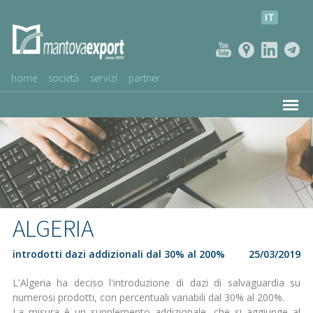
IT
home
società
servizi
partner
AZIENDE CLIENTI
NEWS
VIDEO
SERVIZIO CLIENTI
ALGERIA
introdotti dazi addizionali dal 30% al 200%
25/03/2019
L'Algeria ha deciso l'introduzione di dazi di salvaguardia su
numerosi prodotti, con percentuali variabili dal 30% al 200%.
La misura è un supplemento addizionale, che si aggiunge al