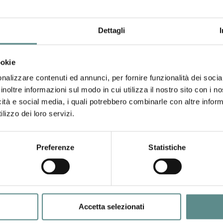
Dettagli
ookie
nalizzare contenuti ed annunci, per fornire funzionalità dei socia
inoltre informazioni sul modo in cui utilizza il nostro sito con i 
icità e social media, i quali potrebbero combinarle con altre inform
lizzo dei loro servizi.
Cantine Virgili Luigi Srl
. Agricola
Via Donati, 2
Preferenze
Statistiche
46100 MANTOVA (MN)
 DI VERONA Soc. Coop. Agricola
www.cantinevirgili.com
nia Orfani di Guerra, 5/b
QUINTO VR
Vini da tavola DOC e IGT.
ntinacollimorenici.it
Accetta selezionati