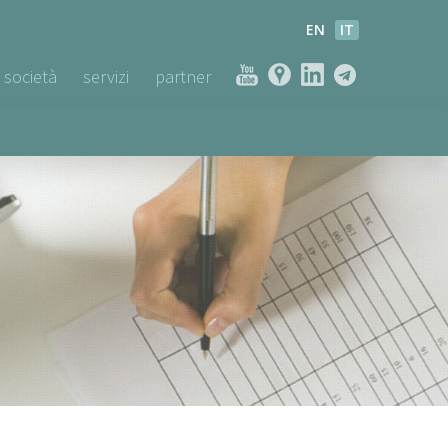
EN
IT
società
servizi
partner