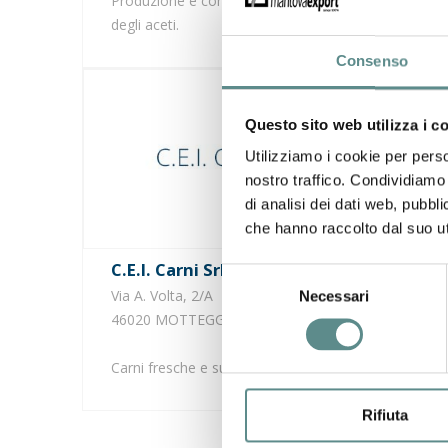
Produzione e commercializzazione
degli aceti.
Consenso
Questo sito web utilizza i c
Utilizziamo i cookie per perso
nostro traffico. Condividiamo 
di analisi dei dati web, pubbl
che hanno raccolto dal suo uti
C.e.i. Carni Srl
CANTINE DI VERONA Soc.
Selezione
Coop
Via A. Volta, 2/A
Necessari
del
46020 MOTTEGGIANA (MN)
CANTINE
consenso
Via Colo
Carni fresche e surgelate.
37142 
www.ca
Rifiuta
Vini