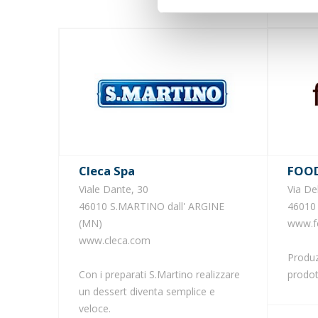
Cleca Spa
FOO
Viale Dante, 30
Via Del
46010 S.MARTINO dall' ARGINE
4601
(MN)
www.f
www.cleca.com
Produz
Con i preparati S.Martino realizzare
prodot
un dessert diventa semplice e
veloce.