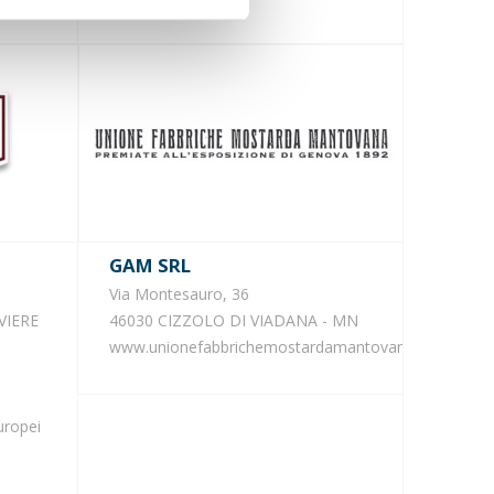
GAM SRL
Via Montesauro, 36
VIERE
46030 CIZZOLO DI VIADANA - MN
www.unionefabbrichemostardamantovana.it
uropei