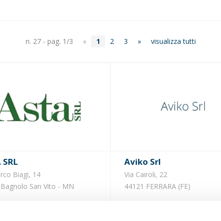
n. 27 - pag. 1/3
«
1
2
3
»
visualizza tutti
A SRL
Aviko Srl
rco Biagi, 14
Via Cairoli, 22
Bagnolo San Vito - MN
44121 FERRARA (FE)
Importatore di patate surgelat