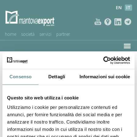
EN
IT
home
società
servizi
partner
AZIENDE CLIENTI
ATLANTIS SRL
NEWS
VIDEO
Consenso
Dettagli
Informazioni sui cookie
SERVIZIO CLIENTI
Questo sito web utilizza i cookie
Utilizziamo i cookie per personalizzare contenuti ed
annunci, per fornire funzionalità dei social media e per
analizzare il nostro traffico. Condividiamo inoltre
informazioni sul modo in cui utilizza il nostro sito con i
nostri partner che si occupano di analisi dei dati web,