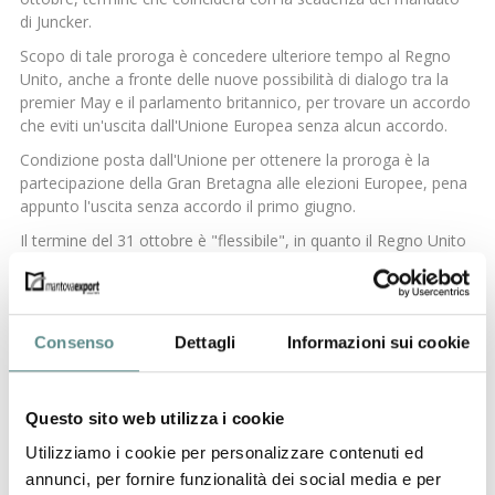
di Juncker.
Scopo di tale proroga è concedere ulteriore tempo al Regno
Unito, anche a fronte delle nuove possibilità di dialogo tra la
premier May e il parlamento britannico, per trovare un accordo
che eviti un'uscita dall'Unione Europea senza alcun accordo.
Condizione posta dall'Unione per ottenere la proroga è la
partecipazione della Gran Bretagna alle elezioni Europee, pena
appunto l'uscita senza accordo il primo giugno.
Il termine del 31 ottobre è "flessibile", in quanto il Regno Unito
confida di poter trovare una soluzione anche prima.
precedente:
ice e amazon per il made in italy
news
successivo:
algeria
Consenso
Dettagli
Informazioni sui cookie
Questo sito web utilizza i cookie
Utilizziamo i cookie per personalizzare contenuti ed
annunci, per fornire funzionalità dei social media e per