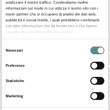
analizzare il nostro traffico. Condividiamo inoltre
06/08/2026
informazioni sul modo in cui utilizza il nostro sito con i
Regolamento sugli imballaggi e rifiuti di
nostri partner che si occupano di analisi dei dati web,
imballaggio (PPWR)
pubblicità e social media, i quali potrebbero combinarle
con altre informazioni che ha fornito loro o che hanno
raccolto dal suo utilizzo dei loro servizi.
31/07/2026
Selezione
CHIUSURA ESTIVA UFFICI
Necessari
del
consenso
29/07/2026
Preferenze
CINA
Statistiche
Marketing
Ultime News