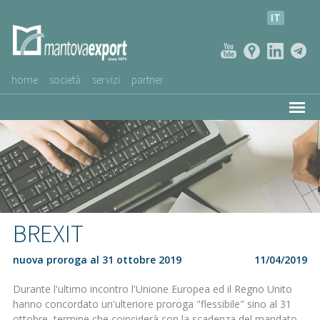
IT
home
società
servizi
partner
AZIENDE CLIENTI
NEWS
VIDEO
SERVIZIO CLIENTI
BREXIT
nuova proroga al 31 ottobre 2019
11/04/2019
Durante l'ultimo incontro l'Unione Europea ed il Regno Unito
hanno concordato un'ulteriore proroga "flessibile" sino al 31
ottobre, termine che coinciderà con la scadenza del mandato