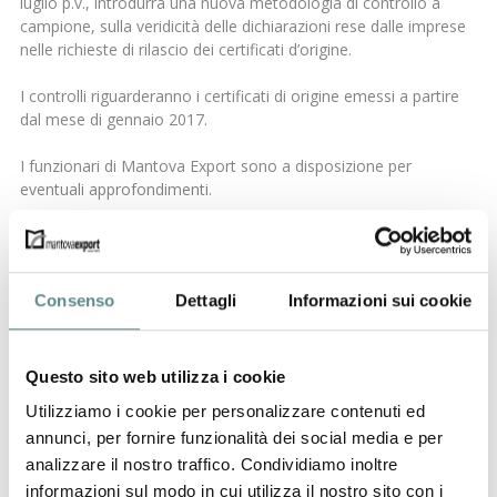
luglio p.v., introdurrà una nuova metodologia di controllo a
campione, sulla veridicità delle dichiarazioni rese dalle imprese
nelle richieste di rilascio dei certificati d’origine.
I controlli riguarderanno i certificati di origine emessi a partire
dal mese di gennaio 2017.
I funzionari di Mantova Export sono a disposizione per
eventuali approfondimenti.
precedente:
solas
news
successivo:
gli sconti e la determinazione del valore in dogana
Consenso
Dettagli
Informazioni sui cookie
Questo sito web utilizza i cookie
Utilizziamo i cookie per personalizzare contenuti ed
06/08/2026
annunci, per fornire funzionalità dei social media e per
analizzare il nostro traffico. Condividiamo inoltre
Regolamento sugli imballaggi e rifiuti di
informazioni sul modo in cui utilizza il nostro sito con i