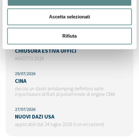
06/08/2026
Regolamento sugli imballaggi e rifiuti di
imballaggio (PPWR)
Accetta selezionati
pubblicate le FAQ della Commissione - cosa fare a
partire dal 12 agosto
Rifiuta
31/07/2026
CHIUSURA ESTIVA UFFICI
AGOSTO 2026
29/07/2026
CINA
deciso un dazio antidumping definitivo sulle
importazioni di filati di poliammide di origine CINA
27/07/2026
NUOVI DAZI USA
applicabili dal 24 luglio 2026 (con eccezioni)