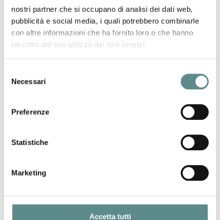
imballaggio (PPWR)
nostri partner che si occupano di analisi dei dati web,
pubblicità e social media, i quali potrebbero combinarle
con altre informazioni che ha fornito loro o che hanno
31/07/2026
raccolto dal suo utilizzo dei loro servizi.
CHIUSURA ESTIVA UFFICI
Selezione
Necessari
del
29/07/2026
consenso
CINA
Preferenze
Statistiche
Marketing
Ultime News
Accetta tutti