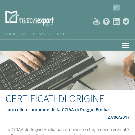
IT
home
società
servizi
partner
AZIENDE CLIENTI
NEWS
VIDEO
SERVIZIO CLIENTI
CERTIFICATI DI ORIGINE
controlli a campione della CCIAA di Reggio Emilia
27/06/2017
La CCIAA di Reggio Emilia ha comunicato che, a decorrere dal 3