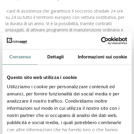
-card di assistenza che garantisce il soccorso stradale 24 ore
su 24 su tutto il territorio europeo con vettura sostitutiva, per
la durata di un anno. Vi è la possibilità, tramite contratti
prepagati, di attivare programmi di manutenzione ordinaria e
straordinaria.
L’accordo prevede, inoltre, il recupero ed il trasporto di
automezzi in avaria anche a lunga distanza, applicando uno
Consenso
Dettagli
Informazioni sui cookie
sconto pari al 20% rispetto alle tariffe ANCSA ufficiali. Per
utilizzare il servizio ed avere maggiori informazioni,
occorre contattare il signor Maurizio Montanari- Referente
Questo sito web utilizza i cookie
Centro Servizi Mary Rent- cell. 335/8409294, tel. 0376/381293,
fax. 0376/268098, e-mail: noleggio@maryrent.it specificando di
Utilizziamo i cookie per personalizzare contenuti ed
essere associati a Mantova Export, oppure telefonare a
annunci, per fornire funzionalità dei social media e per
Mantova Export, Sig.ra Eleonora Mari (tel. 0376-326207). Con i
analizzare il nostro traffico. Condividiamo inoltre
migliori saluti.
informazioni sul modo in cui utilizza il nostro sito con i
nostri partner che si occupano di analisi dei dati web,
A. Dotti
pubblicità e social media, i quali potrebbero combinarle
(Direttore)
con altre informazioni che ha fornito loro o che hanno