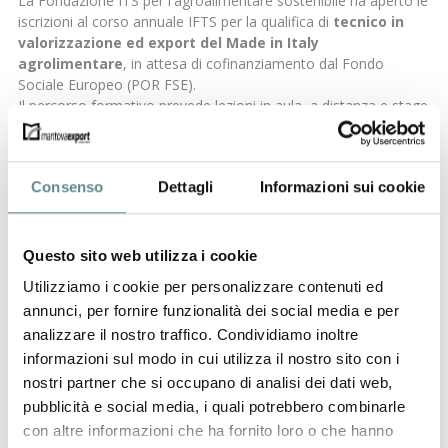
La Fondazione ITS per l'agroalimentare sostenibile ha aperto le
iscrizioni al corso annuale IFTS per la qualifica di
tecnico in
valorizzazione ed export del Made in Italy
agrolimentare
, in attesa di cofinanziamento dal Fondo
Sociale Europeo (POR FSE).
Il percorso formativo prevede lezioni in aula, a distanza e stage
in importanti aziende del territorio che operano nell'ambito
della commercializzazione ed esportazione del prodotto
agroalimentare.
Mantova Export è parte attiva nella docenza
Consenso
Dettagli
Informazioni sui cookie
del corso
.
Il corso è rivolto ai giovani disoccupati, o con un reddito al di
sotto del minimo imponibile ai fini fiscali, fino a 29 anni
Questo sito web utilizza i cookie
residenti o domiciliati in Lombardia e in possesso di diploma di
istruzione secondaria superiore o diploma professionale di
Utilizziamo i cookie per personalizzare contenuti ed
tecnico conseguito nei percorsi di IeFP.
annunci, per fornire funzionalità dei social media e per
La formazione verrà avviata con il raggiungimento del numero
analizzare il nostro traffico. Condividiamo inoltre
minimo di 20 iscritti.
informazioni sul modo in cui utilizza il nostro sito con i
nostri partner che si occupano di analisi dei dati web,
pubblicità e social media, i quali potrebbero combinarle
SCHEDA INFORMATIVA
con altre informazioni che ha fornito loro o che hanno