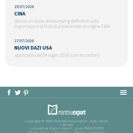
29/07/2026
CINA
deciso un dazio antidumping definitivo sulle
importazioni di filati di poliammide di origine CINA
27/07/2026
NUOVI DAZI USA
applicabili dal 24 luglio 2026 (con eccezioni)
MAPPA DEL SITO
Copyright © 2009-2026 Mantova Export - tutti i diritti
riservati
consulenza import export - p.iva 00426700209
[Privacy Policy]
[Cookie Policy]
[Modifica impostazioni