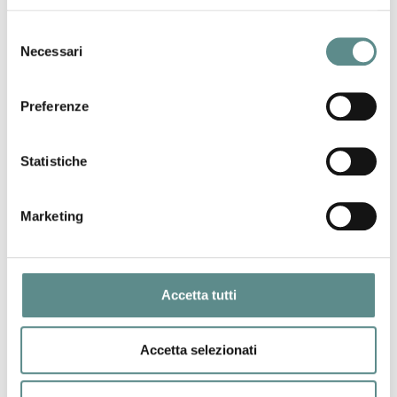
successivo:
assicurazione spedizioni ups
Selezione
Necessari
del
consenso
Preferenze
06/08/2026
Statistiche
Regolamento sugli imballaggi e rifiuti di
imballaggio (PPWR)
Marketing
31/07/2026
Accetta tutti
CHIUSURA ESTIVA UFFICI
Accetta selezionati
29/07/2026