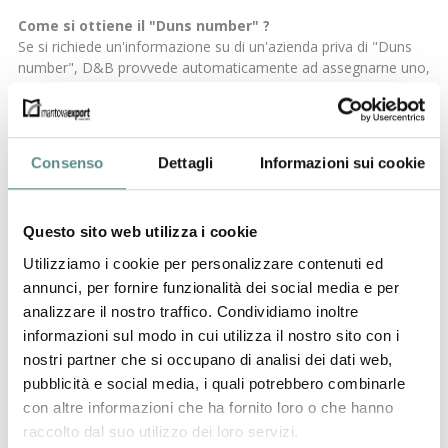
Come si ottiene il "Duns number" ?
Se si richiede un'informazione su di un'azienda priva di "Duns
number", D&B provvede automaticamente ad assegnarne uno,
per cui è possibile che, pur senza saperlo, si sia già stati
identificati.
Se non se ne possedesse uno, è possibile richiederlo
Consenso
Dettagli
Informazioni sui cookie
direttamente a D&B;
normalmente, viene richiesto un corrispettivo di 80 Euro per
l'assegnazione, ma
per le aziende Socie di Mantova Export
Questo sito web utilizza i cookie
il servizio viene reso gratuitamente.
Utilizziamo i cookie per personalizzare contenuti ed
annunci, per fornire funzionalità dei social media e per
Chi fosse interessato, può richiedere il proprio "Duns Number"
analizzare il nostro traffico. Condividiamo inoltre
direttamente a Mantova Export (e-mail:
info@export.mn.it
).
informazioni sul modo in cui utilizza il nostro sito con i
nostri partner che si occupano di analisi dei dati web,
Per maggiori informazioni su D&B:
http://www.youtube.com/watch?v=kBt7kF-54O8
pubblicità e social media, i quali potrebbero combinarle
con altre informazioni che ha fornito loro o che hanno
raccolto dal suo utilizzo dei loro servizi.
precedente:
1 luglio 2016
news