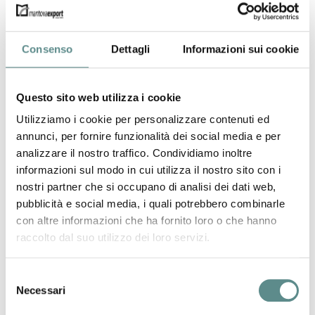
Consenso
Dettagli
Informazioni sui cookie
Questo sito web utilizza i cookie
Utilizziamo i cookie per personalizzare contenuti ed
annunci, per fornire funzionalità dei social media e per
analizzare il nostro traffico. Condividiamo inoltre
informazioni sul modo in cui utilizza il nostro sito con i
nostri partner che si occupano di analisi dei dati web,
Deco-Hair Srl
pubblicità e social media, i quali potrebbero combinarle
Via Henry Dunant, 40
con altre informazioni che ha fornito loro o che hanno
46040 GUIDIZZOLO (MN)
raccolto dal suo utilizzo dei loro servizi.
www.decohair.it
Prodotti cosmetico-tricologici.
Selezione
Necessari
del
consenso