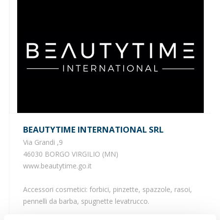
BEAUTYTIME INTERNATIONAL SRL
Via Grandi ,9
46030 BORGO VIRGILIO (MN)
www.beautytime.go.it
Accessori cosmetici: forbici, pinzette, spazzole, rasoi,
pennelli da barba, spugnette levatrucco.