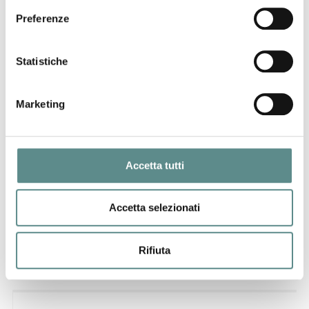
Preferenze
Statistiche
Marketing
Accetta tutti
Mkl Srl
Via Brescia, 9
Accetta selezionati
46042 CASTELGOFFREDO (MN)
www.mklmakeup.com
Rifiuta
Prodotti per il make-up.