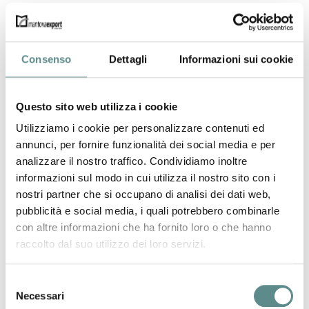
Relatore: Alessandro Dotti - direttore Mantova Export
Consenso
Dettagli
Informazioni sui cookie
Per iscrizioni: LINK
https://servizionline.mn.camcom.it/eventi/corsi/i-dazi-usa-
Questo sito web utilizza i cookie
e-le-contromisure-ue/4151
Utilizziamo i cookie per personalizzare contenuti ed
annunci, per fornire funzionalità dei social media e per
D. Arcadio
analizzare il nostro traffico. Condividiamo inoltre
(Assistente Direzione)
informazioni sul modo in cui utilizza il nostro sito con i
nostri partner che si occupano di analisi dei dati web,
pubblicità e social media, i quali potrebbero combinarle
precedente:
dazi usa
news
con altre informazioni che ha fornito loro o che hanno
successivo:
dazi usa
raccolto dal suo utilizzo dei loro servizi.
Selezione
Necessari
del