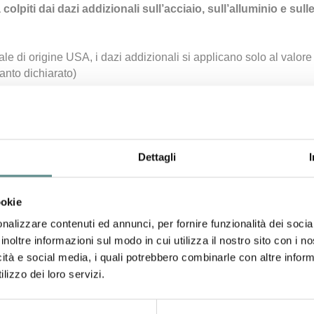
 colpiti dai dazi addizionali sull’acciaio, sull’alluminio e su
le di origine USA, i dazi addizionali si applicano solo al valore
anto dichiarato)
rci imbarcate a bordo e in transito prima del 5 aprile 2025
Dettagli
2-2025
3/adjusting-imports-of-steel-into-the-united-states
ookie
10-2-2025
nalizzare contenuti ed annunci, per fornire funzionalità dei socia
32/adjusting-imports-of-aluminum-into-the-united-states
inoltre informazioni sul modo in cui utilizza il nostro sito con i 
icità e social media, i quali potrebbero combinarle con altre inform
lama 10908 del 26-3-2025
lizzo dei loro servizi.
30/adjusting-imports-of-automobiles-and-automobile-parts-into-the-united-sta