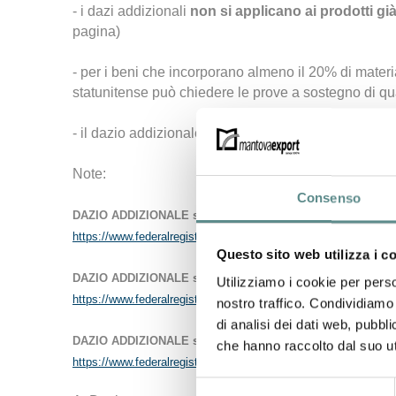
- i dazi addizionali
non si applicano ai prodotti già
pagina)
- per i beni che incorporano almeno il 20% di materia
statunitense può chiedere le prove a sostegno di qu
- il dazio addizionale del 10% non si applica alle me
Note:
Consenso
DAZIO ADDIZIONALE su ACCIAIO
– Proclama 10896 del 10-
https://www.federalregister.gov/documents/2025/02/18/2025-0283
Questo sito web utilizza i c
DAZIO ADDIZIONALE su ALLUMINIO
– Proclama 10895 del 
Utilizziamo i cookie per perso
https://www.federalregister.gov/documents/2025/02/18/2025-028
nostro traffico. Condividiamo 
di analisi dei dati web, pubbl
DAZIO ADDIZIONALE su AUTOMOBILI e componenti
– Proc
che hanno raccolto dal suo uti
https://www.federalregister.gov/documents/2025/04/03/2025-059
Selezione