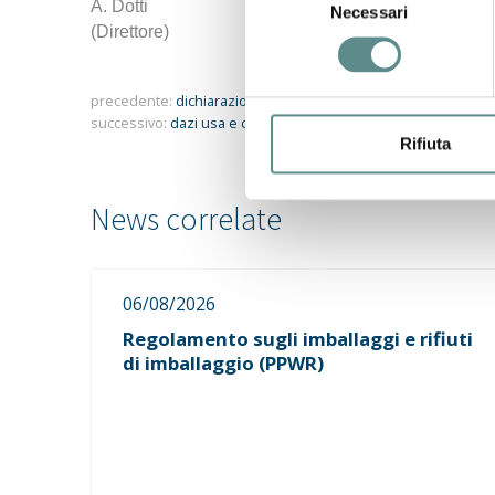
A. Dotti
Necessari
del
(Direttore)
consenso
precedente:
dichiarazione cbam i trimestre 2025
successivo:
dazi usa e contromisure ue il punto della situazio
Rifiuta
06/08/2026
Regolamento sugli imballaggi e rifiuti
di imballaggio (PPWR)