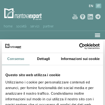
EN
IT
home
società
servizi
partner
AZIENDE CLIENTI
Delta Med Spa
NEWS
VIDEO
Consenso
Dettagli
Informazioni sui cookie
SERVIZIO CLIENTI
Questo sito web utilizza i cookie
Utilizziamo i cookie per personalizzare contenuti ed
annunci, per fornire funzionalità dei social media e per
analizzare il nostro traffico. Condividiamo inoltre
informazioni sul modo in cui utilizza il nostro sito con i
nostri partner che si occupano di analisi dei dati web,