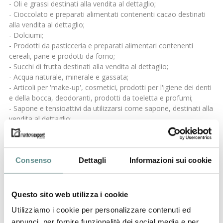
- Oli e grassi destinati alla vendita al dettaglio;
- Cioccolato e preparati alimentati contenenti cacao destinati
alla vendita al dettaglio;
- Dolciumi;
- Prodotti da pasticceria e preparati alimentari contenenti
cereali, pane e prodotti da forno;
- Succhi di frutta destinati alla vendita al dettaglio;
- Acqua naturale, minerale e gassata;
- Articoli per 'make-up', cosmetici, prodotti per l'igiene dei denti
e della bocca, deodoranti, prodotti da toeletta e profumi;
- Sapone e tensioattivi da utilizzarsi come sapone, destinati alla
vendita al dettaglio;
- Rivestimenti per pavimenti;
- Stoviglie, posate e utensili da cucina;
- Vasche da bagno, lavabi, acquai, articoli da bagno, tazze e
coperchi per WC;
Consenso
Dettagli
Informazioni sui cookie
- Carta igienica, carta cosmetica, pannolini e assorbenti igienici;
- Formelle, mattonelle quadrate e piastrelle per uso domestico;
- Cristalleria da tavola;
Questo sito web utilizza i cookie
- Strumenti in ferro rinforzato (armato);
Utilizziamo i cookie per personalizzare contenuti ed
- Elettrodomestici (fornelli, friggitrici, condizionatori aria,
annunci, per fornire funzionalità dei social media e per