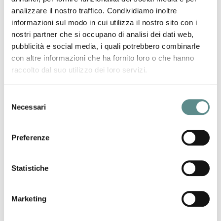
ventilatori, lavatrici, frullatori, bollitori);
- Mobili per casa e ufficio;
analizzare il nostro traffico. Condividiamo inoltre
- Biciclette e motociclette;
informazioni sul modo in cui utilizza il nostro sito con i
- Orologi;
nostri partner che si occupano di analisi dei dati web,
- Dispositivi per illuminazione per uso domestico;
pubblicità e social media, i quali potrebbero combinarle
- Giocattoli;
con altre informazioni che ha fornito loro o che hanno
- Abbigliamento, tessili, tessuti per arredamento, tappeti,
raccolto dal suo utilizzo dei loro servizi.
coperte e calzature.
Alleghiamo la copia in inglese del decreto egiziano n.992
Selezione
del30.12.2015 ed una nostra libera traduzione in lingua italiana
Necessari
del
dello stesso.
consenso
Decreto Originale
Preferenze
Decreto tradotto
precedente:
esportare negli usa come fare e quali regole
news
Statistiche
successivo:
intrastat - 2016
Marketing