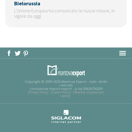
Bielorussia
L'Unione Europea ha comunicato le nuove misure, in
vigore da oggi
MAPPA DEL SITO
Copyright © 2009-2026 Mantova Export - tutti i diritti
riservati
consulenza import export - p.iva 00426700209
[Privacy Policy]
[Cookie Policy]
[Modifica impostazioni
cookie]