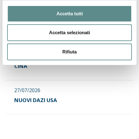
Accetta tutti
31/07/2026
CHIUSURA ESTIVA UFFICI
Accetta selezionati
Rifiuta
29/07/2026
CINA
27/07/2026
NUOVI DAZI USA