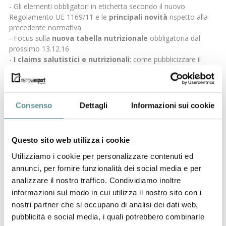
- Gli elementi obbligatori in etichetta secondo il nuovo
Regolamento UE 1169/11 e le
principali novità
rispetto alla
precedente normativa
- Focus sulla
nuova tabella nutrizionale
obbligatoria dal
prossimo 13.12.16
-
I claims salutistici e nutrizionali
: come pubblicizzare il
proprio prodotto evitando le frodi in commercio
- Etichettatura di origine e
Made in Italy
- Nuovo sistema sanzionatorio
Consenso
Dettagli
Informazioni sui cookie
ETICHETTATURA USA
- Principali caratteristiche di una etichetta per la
c
ommercializzazione del prodotto nel mercato USA
Questo sito web utilizza i cookie
-
Nutrition facts:
differenze con la dichiarazione nutrizionale
europea e focus sugli imminenti cambiamenti
Utilizziamo i cookie per personalizzare contenuti ed
- Nuove norme di commercializzazione per le aziende
(Food
annunci, per fornire funzionalità dei social media e per
Safety Modernization Act)
alla luce dei chiarimenti forniti
analizzare il nostro traffico. Condividiamo inoltre
dalla Food and Drug Administration
informazioni sul modo in cui utilizza il nostro sito con i
nostri partner che si occupano di analisi dei dati web,
PARTECIPAZIONE
:
pubblicità e social media, i quali potrebbero combinarle
Per poter partecipare è necessario compilare il
modulo
e