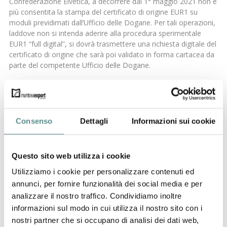
Confederazione Elvetica, a decorrere dal 1° maggio 2021 non è
più consentita la stampa del certificato di origine EUR1 su
moduli previdimati dall’Ufficio delle Dogane. Per tali operazioni,
laddove non si intenda aderire alla procedura sperimentale
EUR1 “full digital”, si dovrà trasmettere una richiesta digitale del
certificato di origine che sarà poi validato in forma cartacea da
parte del competente Ufficio delle Dogane.
precedente:
1 luglio 2021
news
successivo:
eur 1
Consenso
Dettagli
Informazioni sui cookie
Questo sito web utilizza i cookie
Utilizziamo i cookie per personalizzare contenuti ed
31/07/2026
annunci, per fornire funzionalità dei social media e per
CHIUSURA ESTIVA UFFICI
analizzare il nostro traffico. Condividiamo inoltre
informazioni sul modo in cui utilizza il nostro sito con i
nostri partner che si occupano di analisi dei dati web,