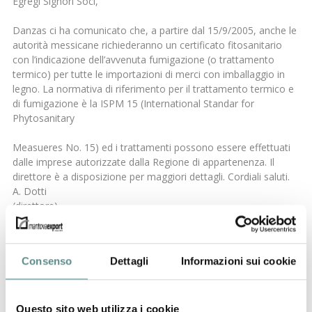
Egregi Signori Soci,
Danzas ci ha comunicato che, a partire dal 15/9/2005, anche le
autorità messicane richiederanno un certificato fitosanitario
con l’indicazione dell’avvenuta fumigazione (o trattamento
termico) per tutte le importazioni di merci con imballaggio in
legno. La normativa di riferimento per il trattamento termico e
di fumigazione è la ISPM 15 (International Standar for
Phytosanitary
Measueres No. 15) ed i trattamenti possono essere effettuati
dalle imprese autorizzate dalla Regione di appartenenza. Il
direttore è a disposizione per maggiori dettagli. Cordiali saluti.
A. Dotti
(direttore)
Mantova Export
Consenso
Dettagli
Informazioni sui cookie
precedente:
fumigazione degli imballaggi
successivo:
nuova regolamentazione sistema preferenze
generalizzate 2005/2008
news
Questo sito web utilizza i cookie