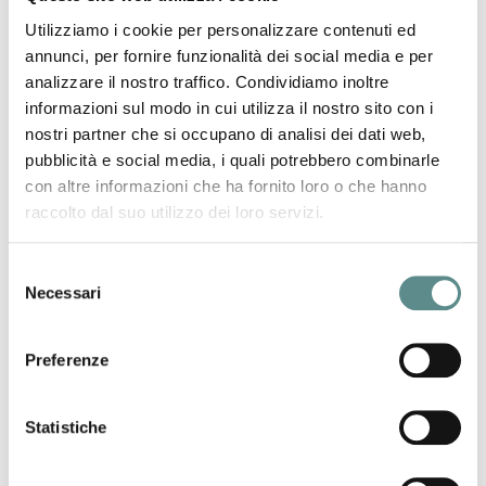
Utilizziamo i cookie per personalizzare contenuti ed
annunci, per fornire funzionalità dei social media e per
analizzare il nostro traffico. Condividiamo inoltre
informazioni sul modo in cui utilizza il nostro sito con i
nostri partner che si occupano di analisi dei dati web,
pubblicità e social media, i quali potrebbero combinarle
06/08/2026
con altre informazioni che ha fornito loro o che hanno
Regolamento sugli imballaggi e rifiuti di
raccolto dal suo utilizzo dei loro servizi.
imballaggio (PPWR)
Selezione
Necessari
del
31/07/2026
consenso
CHIUSURA ESTIVA UFFICI
Preferenze
Statistiche
29/07/2026
CINA