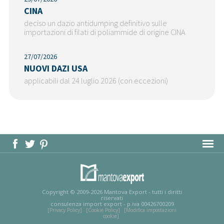
CINA
deciso un dazio antidumping definitivo sulle
importazioni di filati di poliammide di origine CINA
27/07/2026
NUOVI DAZI USA
applicabili dal 24 luglio 2026 (con eccezioni)
MAPPA DEL SITO
Copyright © 2009-2026 Mantova Export - tutti i diritti
riservati
consulenza import export - p.iva 00426700209
[Privacy Policy]
[Cookie Policy]
[Modifica impostazioni
cookie]