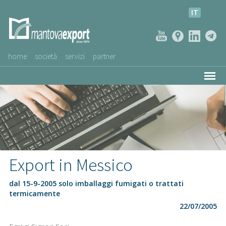
IT
home
società
servizi
partner
AZIENDE CLIENTI
NEWS
VIDEO
SERVIZIO CLIENTI
Export in Messico
dal 15-9-2005 solo imballaggi fumigati o trattati
termicamente
22/07/2005