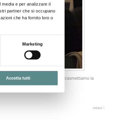
l media e per analizzare il
nostri partner che si occupano
azioni che ha fornito loro o
Marketing
o il Ma.Mu della CCIAA di Mantova, trasmettiamo la
Accetta tutti
news