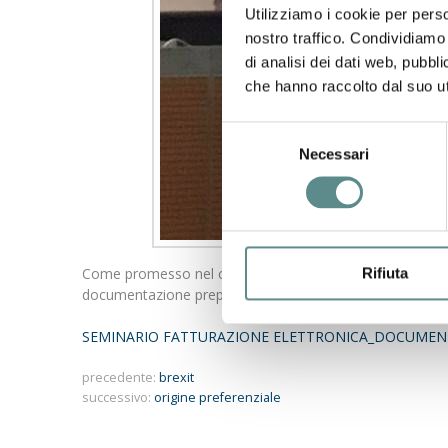
Utilizziamo i cookie per perso
nostro traffico. Condividiamo 
di analisi dei dati web, pubbl
che hanno raccolto dal suo uti
Selezione
Necessari
del
consenso
Come promesso nel corso del seminario sulla fatturazion
Rifiuta
documentazione preparata e illustrata dal Dott. Andrea S
SEMINARIO FATTURAZIONE ELETTRONICA_DOCUMEN
precedente:
brexit
successivo:
origine preferenziale