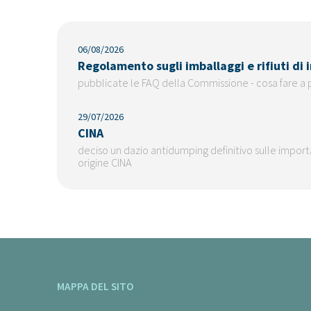
06/08/2026
Regolamento sugli imballaggi e rifiuti di
pubblicate le FAQ della Commissione - cosa fare a 
29/07/2026
CINA
deciso un dazio antidumping definitivo sulle importaz
origine CINA
MAPPA DEL SITO