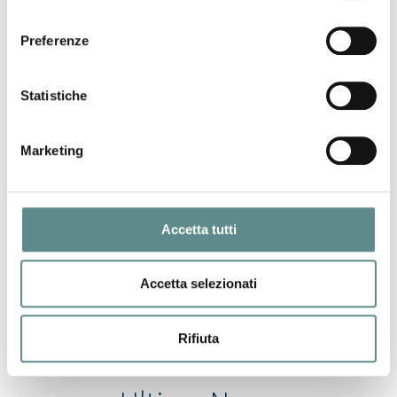
consenso
06/08/2026
Preferenze
Regolamento sugli imballaggi e rifiuti di
imballaggio (PPWR)
Statistiche
31/07/2026
Marketing
CHIUSURA ESTIVA UFFICI
Accetta tutti
29/07/2026
CINA
Accetta selezionati
Rifiuta