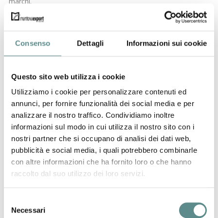
marchi.
Circa il bando “Disegni +3” sarà possibile presentare le
domande a decorrere dal 2 marzo 2016 mentre per il bando
“Marchi +2” a partire dal 1° febbraio 2016.
Consenso
Dettagli
Informazioni sui cookie
In entrambi i casi è possibile ottenere un rimborso delle spese
sostenute pari almeno all’80%.
Questo sito web utilizza i cookie
Utilizziamo i cookie per personalizzare contenuti ed
Mantova Export, tramite lo Studio Scaglietti, può fornire
consulenza sia per le attività relative al deposito di marchi e
annunci, per fornire funzionalità dei social media e per
disegni, sia per l’assistenza e inoltro delle richieste di
analizzare il nostro traffico. Condividiamo inoltre
finanziamento.
informazioni sul modo in cui utilizza il nostro sito con i
nostri partner che si occupano di analisi dei dati web,
precedente:
intrastat - 2016
news
pubblicità e social media, i quali potrebbero combinarle
successivo:
seminario sul mercato del private label in russia
con altre informazioni che ha fornito loro o che hanno
raccolto dal suo utilizzo dei loro servizi.
Selezione
Necessari
del