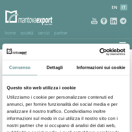
EN
IT
home
società
servizi
partner
AZIENDE CLIENTI
BOSCHETTI ALIMENTARE SPA
NEWS
Consenso
Dettagli
Informazioni sui cookie
VIDEO
SERVIZIO CLIENTI
Questo sito web utilizza i cookie
Utilizziamo i cookie per personalizzare contenuti ed
annunci, per fornire funzionalità dei social media e per
analizzare il nostro traffico. Condividiamo inoltre
informazioni sul modo in cui utilizza il nostro sito con i
nostri partner che si occupano di analisi dei dati web,