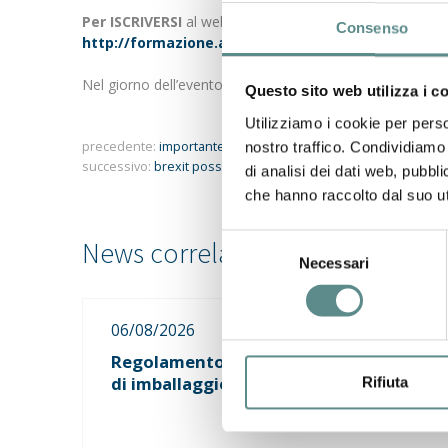
Per ISCRIVERSI
al webinar utilizzare il link
Consenso
http://formazione.assoservizi.mn.it/corso/commer
Nel giorno dell’evento, in prima mattinata, verrà inviato i
Questo sito web utilizza i c
Utilizziamo i cookie per perso
precedente:
importante - eur 1
nostro traffico. Condividiamo 
successivo:
brexit possibili scenari dal 1° gennaio 2021
di analisi dei dati web, pubbl
che hanno raccolto dal suo uti
Selezione
Necessari
del
consenso
06/08/2026
Regolamento sugli imballaggi e rifiuti
di imballaggio (PPWR)
Rifiuta