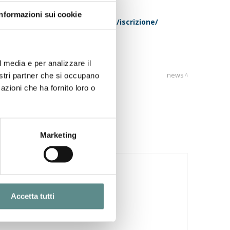
Informazioni sui cookie
nord-africa-marocco-tunisia-e/iscrizione/
l media e per analizzare il
news
nostri partner che si occupano
azioni che ha fornito loro o
Marketing
29/07/2026
CINA
Accetta tutti