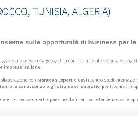
OCCO, TUNISIA, ALGERIA)
nsieme sulle opportunità di business per le 
, grazie alla prossimità geografica con l'Italia ed alla volontà di singo
le imprese italiane
.
 collaborazione con
Mantova Export
e
CeSI
(Centro Studi Internazion
ferire le conoscenze e gli strumenti operativi
per favorire le opp
re nel mercato dei tre paesi nord africani, sulle tendenze, sulle opport
n Algeria, Tunisia e Marocco
 settore in Algeria, Tunisia e Marocco