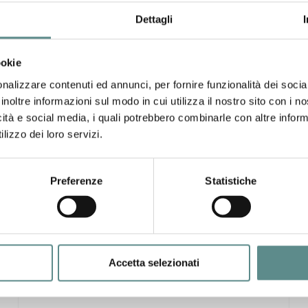
Dettagli
cio-estero-internazionalizzazione/notizia/385/webinar-focus-
l link per il collegamento alla piattaforma.
ookie
nalizzare contenuti ed annunci, per fornire funzionalità dei socia
inoltre informazioni sul modo in cui utilizza il nostro sito con i 
icità e social media, i quali potrebbero combinarle con altre inform
lizzo dei loro servizi.
Preferenze
Statistiche
31/07/2026
CHIUSURA ESTIVA UFFICI
Accetta selezionati