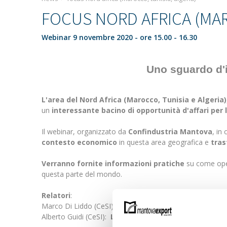
FOCUS NORD AFRICA (MAR
Webinar 9 novembre 2020 - ore 15.00 - 16.30
Uno sguardo d'i
L'area del Nord Africa (Marocco, Tunisia e Algeria)
un
interessante bacino di
opportunità d'affari per 
Il webinar, organizzato da
Confindustria Mantova
, in
contesto economico
in questa area geografica e
tras
Verranno fornite informazioni pratiche
su come opera
questa parte del mondo.
Relatori
:
Marco Di Liddo (CeSI):
Il clima politico-economico i
Alberto Guidi (CeSI):
Le opportunità di business e di