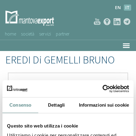
EN
IT
home
società
servizi
partner
AZIENDE CLIENTI
EREDI Di GEMELLI BRUNO
NEWS
VIDEO
SERVIZIO CLIENTI
Consenso
Dettagli
Informazioni sui cookie
Questo sito web utilizza i cookie
Utilizziamo i cookie per personalizzare contenuti ed