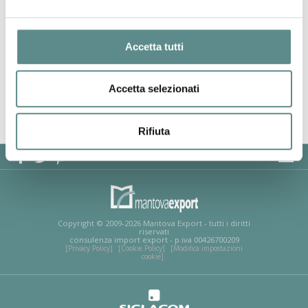
I PRODOTTI
Accetta tutti
Trincia mais, tagliarotoballe, fasciatore per balle cilindriche,
falciacondizionatrice.
Accetta selezionati
precedente:
davide & luigi volpi spa
successivo:
fantini italia srl
attrezzature e macchine per l'agricoltura
Rifiuta
MAPPA DEL SITO
Copyright © 2009-2026 Mantova Export - tutti i diritti
riservati
consulenza import export - p.iva 00426700209
[Privacy Policy]
[Cookie Policy]
[Modifica impostazioni
cookie]