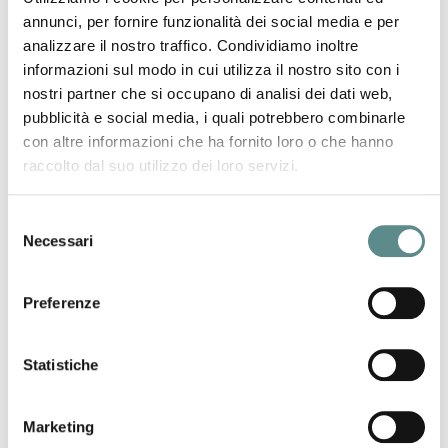
annunci, per fornire funzionalità dei social media e per
analizzare il nostro traffico. Condividiamo inoltre
Via Cantalupa,16
informazioni sul modo in cui utilizza il nostro sito con i
46010 SAN SILVESTRO di Curtatone (MN)
nostri partner che si occupano di analisi dei dati web,
pubblicità e social media, i quali potrebbero combinarle
Telefono +39 0376 47512
con altre informazioni che ha fornito loro o che hanno
Fax +39 0376 478726
raccolto dal suo utilizzo dei loro servizi.
Internet
www.gcgemelli.com
Selezione
paolo@gcgemelli.com
Necessari
del
consenso
AZIENDA
Preferenze
EREDI di GEMELLI BRUNO opera sul mercato italiano prima,
estero poi, da più di 20 anni. Fondata nel 1973, ha iniziato la
sua produzione con la trincia mais l12, continuando con il
Statistiche
tagliarotoballe, il fasciatore per balle cilindriche e da ultimo una
innovativa falciacondizionatrice. La Ns. linea di prodotto si
contraddistingue per qualità e velocità nell?esecuzione del
Marketing
lavoro.