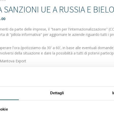
 SANZIONI UE A RUSSIA E BIEL
.00
menti da parte delle imprese, il "team per l'internazionalizzazione" (C
ta di "pillola informativa" per aggiornare le aziende riguardo tutti i 
perare l'ora (ipotizziamo da 30' a 60', in base alle eventuali domande)
versi della situazione e dare la possibilità a tutti di potervi partecip
i Mantova Export
 della Camera di Commercio:
iscrizioni
Dettagli
ookie