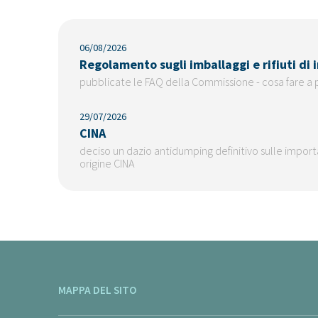
06/08/2026
Regolamento sugli imballaggi e rifiuti di
pubblicate le FAQ della Commissione - cosa fare a 
29/07/2026
CINA
deciso un dazio antidumping definitivo sulle importaz
origine CINA
MAPPA DEL SITO