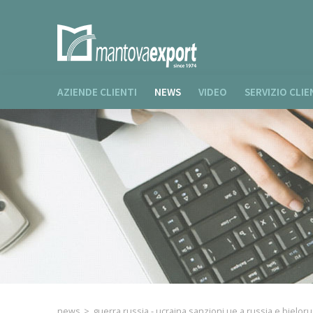
AZIENDE CLIENTI
NEWS
VIDEO
SERVIZIO CLIE
news
>
guerra russia - ucraina sanzioni ue a russia e bieloru