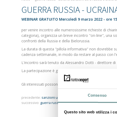
GUERRA RUSSIA - UCRAINA
WEBINAR GRATUITO Mercoledì 9 marzo 2022 - ore 15
per venire incontro alle numerosissime richieste di chiari
categoria), organizza un breve incontro "on-line", una sor
confronti della Russia e della Bielorussia.
La durata di questa "pillola informativa" non dovrebbe su
cadenza settimanale, in modo da restare al passo con l'evol
L'incontro sarà tenuto da Alessandro Dotti - direttore d
La partecipazione è gratuita.
Gli interessati possono iscriversi direttamente dal sito
Consenso
precedente:
sanzioni ue a russia e bielorussia
successivo:
guerra russia - ucraina
Questo sito web utilizza i c