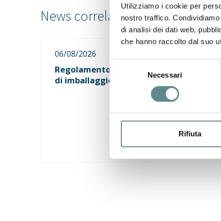
Utilizziamo i cookie per perso
nostro traffico. Condividiamo 
di analisi dei dati web, pubbl
che hanno raccolto dal suo uti
06/08/2026
Selezione
Regolamento sugli imballaggi e rifiuti
Necessari
del
di imballaggio (PPWR)
consenso
Rifiuta