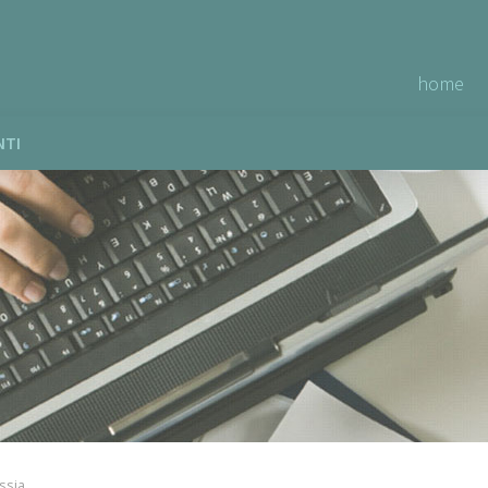
home
NTI
ssia