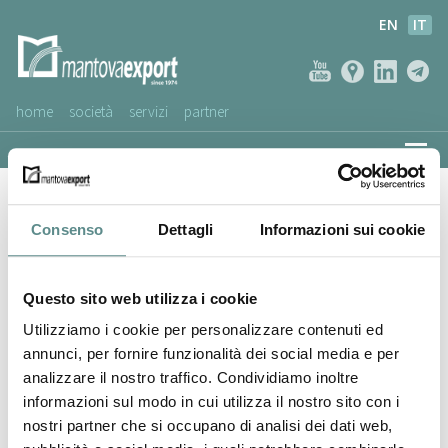
EN
IT
home
società
servizi
partner
AZIENDE CLIENTI
Hs Marine Srl
NEWS
Consenso
Dettagli
Informazioni sui cookie
VIDEO
SERVIZIO CLIENTI
Questo sito web utilizza i cookie
Utilizziamo i cookie per personalizzare contenuti ed
annunci, per fornire funzionalità dei social media e per
analizzare il nostro traffico. Condividiamo inoltre
informazioni sul modo in cui utilizza il nostro sito con i
nostri partner che si occupano di analisi dei dati web,