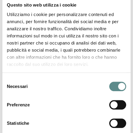
Ore 16.15 –
Strumenti finanziari a supporto delle imprese
Questo sito web utilizza i cookie
che investono in innovazione e ricerca
Enzo Colombo – Coordinatore Desk Reti e Ricerca
Utilizziamo i cookie per personalizzare contenuti ed
Mediocredito Italiano, Gruppo Intesa Sanpaolo
annunci, per fornire funzionalità dei social media e per
analizzare il nostro traffico. Condividiamo inoltre
Ore 16.45 –
Caso aziendale di innovazione verso nuovi
informazioni sul modo in cui utilizza il nostro sito con i
mercati. L’esperienza della impresa cooperativa in
nostri partner che si occupano di analisi dei dati web,
Brasile
Mario Rodella – Direttore Generale Dugoni scrl
pubblicità e social media, i quali potrebbero combinarle
con altre informazioni che ha fornito loro o che hanno
Ore 17.15 –
Dibattito e conclusioni
raccolto dal suo utilizzo dei loro servizi.
Per partecipare all’incontro
si prega di inviare agli uffici di
Selezione
Confindustria Mantova, via fax (n. 0376 223867 o 237233), il
Necessari
modulo di adesione riportato in allegato.
del
consenso
I BANDI E I FINANZIAMENTI EUROPEI PER RILANCIARE LE
Preferenze
PMI_modulo adesione
Statistiche
precedente:
seminario gratuito "le novita' iva 2013 nei rapporti
internazionali"