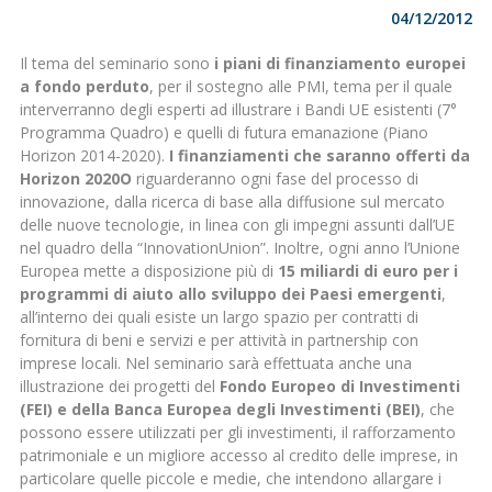
04/12/2012
Il tema del seminario sono
i piani di finanziamento europei
a fondo perduto
, per il sostegno alle PMI, tema per il quale
interverranno degli esperti ad illustrare i Bandi UE esistenti (7°
Programma Quadro) e quelli di futura emanazione (Piano
Horizon 2014-2020).
I finanziamenti che saranno offerti da
Horizon 2020O
riguarderanno ogni fase del processo di
innovazione, dalla ricerca di base alla diffusione sul mercato
delle nuove tecnologie, in linea con gli impegni assunti dall’UE
nel quadro della “InnovationUnion”. Inoltre, ogni anno l’Unione
Europea mette a disposizione più di
15 miliardi di euro per i
programmi di aiuto allo sviluppo dei Paesi emergenti
,
all’interno dei quali esiste un largo spazio per contratti di
fornitura di beni e servizi e per attività in partnership con
imprese locali. Nel seminario sarà effettuata anche una
illustrazione dei progetti del
Fondo Europeo di Investimenti
(FEI) e della Banca Europea degli Investimenti (BEI)
, che
possono essere utilizzati per gli investimenti, il rafforzamento
patrimoniale e un migliore accesso al credito delle imprese, in
particolare quelle piccole e medie, che intendono allargare i