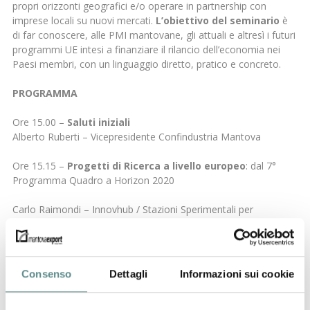
propri orizzonti geografici e/o operare in partnership con
imprese locali su nuovi mercati.
L’obiettivo del seminario
è
di far conoscere, alle PMI mantovane, gli attuali e altresì i futuri
programmi UE intesi a finanziare il rilancio dell’economia nei
Paesi membri, con un linguaggio diretto, pratico e concreto.
PROGRAMMA
Ore 15.00 –
Saluti iniziali
Alberto Ruberti – Vicepresidente Confindustria Mantova
Ore 15.15 –
Progetti di Ricerca a livello europeo
: dal 7°
Programma Quadro a Horizon 2020
Carlo Raimondi – Innovhub / Stazioni Sperimentali per
l’Industria
Ore 15.45 –
Verso una più efficace finanza per
l’innovazione
Consenso
Dettagli
Informazioni sui cookie
Nicoletta Amodio – Confindustria