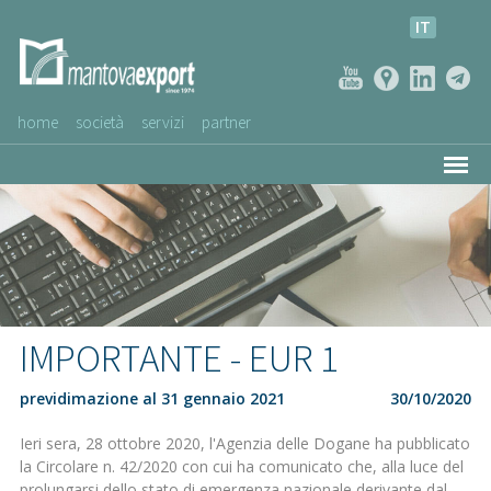
IT
home
società
servizi
partner
AZIENDE CLIENTI
NEWS
VIDEO
SERVIZIO CLIENTI
IMPORTANTE - EUR 1
previdimazione al 31 gennaio 2021
30/10/2020
Ieri sera, 28 ottobre 2020, l'Agenzia delle Dogane ha pubblicato
la Circolare n. 42/2020 con cui ha comunicato che, alla luce del
prolungarsi dello stato di emergenza nazionale derivante dal