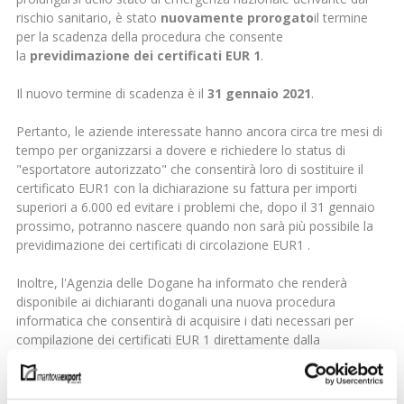
rischio sanitario, è stato
nuovamente prorogato
il termine
per la scadenza della procedura che consente
la
previdimazione dei certificati EUR 1
.
Il nuovo termine di scadenza è il
31 gennaio 2021
.
Pertanto, le aziende interessate hanno ancora circa tre mesi di
tempo per organizzarsi a dovere e richiedere lo status di
"esportatore autorizzato" che consentirà loro di sostituire il
certificato EUR1 con la dichiarazione su fattura per importi
superiori a 6.000 ed evitare i problemi che, dopo il 31 gennaio
prossimo, potranno nascere quando non sarà più possibile la
previdimazione dei certificati di circolazione EUR1 .
Inoltre, l'Agenzia delle Dogane ha informato che renderà
disponibile ai dichiaranti doganali una nuova procedura
informatica che consentirà di acquisire i dati necessari per
compilazione dei certificati EUR 1 direttamente dalla
dichiarazione doganale di esportazione, riducendo così i tempi
necessari per la compilazione di detti certificati; tale procedura
sarà resa operativa, in via sperimentale, dal 10 novembre 2020.