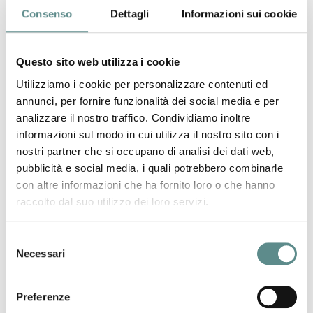
Consenso
Dettagli
Informazioni sui cookie
I funzionari di Mantova Export sono a disposizione per
Questo sito web utilizza i cookie
eventuali approfondimenti.
Utilizziamo i cookie per personalizzare contenuti ed
annunci, per fornire funzionalità dei social media e per
precedente:
intrastat
news
analizzare il nostro traffico. Condividiamo inoltre
successivo:
focus nord africa (marocco, tunisia, algeria)
informazioni sul modo in cui utilizza il nostro sito con i
nostri partner che si occupano di analisi dei dati web,
pubblicità e social media, i quali potrebbero combinarle
con altre informazioni che ha fornito loro o che hanno
raccolto dal suo utilizzo dei loro servizi.
06/08/2026
Selezione
Necessari
del
Regolamento sugli imballaggi e rifiuti di
consenso
imballaggio (PPWR)
Preferenze