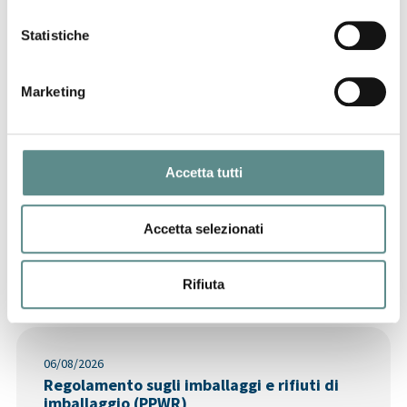
31/07/2026
Statistiche
CHIUSURA ESTIVA UFFICI
Marketing
29/07/2026
CINA
Accetta tutti
Accetta selezionati
Ultime News
Rifiuta
06/08/2026
Regolamento sugli imballaggi e rifiuti di
imballaggio (PPWR)