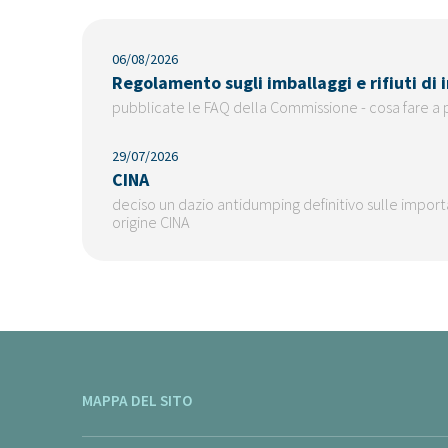
06/08/2026
Regolamento sugli imballaggi e rifiuti di
pubblicate le FAQ della Commissione - cosa fare a 
29/07/2026
CINA
deciso un dazio antidumping definitivo sulle importaz
origine CINA
MAPPA DEL SITO