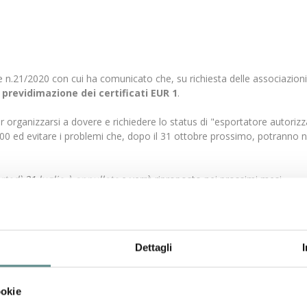
re n.21/2020 con cui ha comunicato che, su richiesta delle associazioni
a
previdimazione dei certificati EUR 1
.
rganizzarsi a dovere e richiedere lo status di "esportatore autorizzat
6.000 ed evitare i problemi che, dopo il 31 ottobre prossimo, potranno
tedì 21 luglio è annullato
e verrà riproposto nei prossimi mesi.
eventuali approfondimenti.
Dettagli
ookie