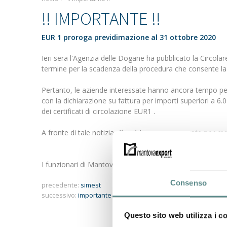
!! IMPORTANTE !!
EUR 1 proroga previdimazione al 31 ottobre 2020
Ieri sera l'Agenzia delle Dogane ha pubblicato la Circola
termine per la scadenza della procedura che consente l
Pertanto, le aziende interessate hanno ancora tempo per o
con la dichiarazione su fattura per importi superiori a 
dei certificati di circolazione EUR1 .
A fronte di tale notizia,
il webinar programmato per mar
I funzionari di Mantova Export sono a disposizione per 
Consenso
precedente:
simest
successivo:
importante accordo commerciale ue - vietnam
Questo sito web utilizza i c