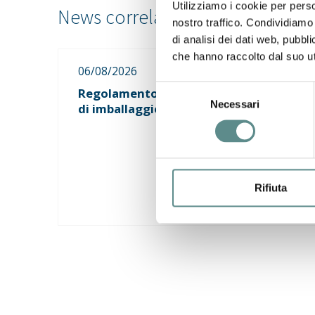
Utilizziamo i cookie per perso
nostro traffico. Condividiamo 
di analisi dei dati web, pubbl
che hanno raccolto dal suo uti
06/08/2026
Selezione
Regolamento sugli imballaggi e rifiuti
Necessari
del
di imballaggio (PPWR)
consenso
Rifiuta