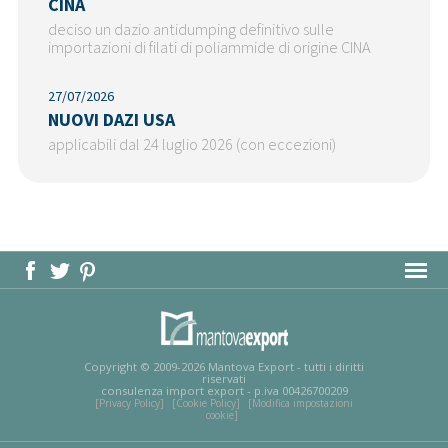
CINA
deciso un dazio antidumping definitivo sulle
importazioni di filati di poliammide di origine CINA
27/07/2026
NUOVI DAZI USA
applicabili dal 24 luglio 2026 (con eccezioni)
MAPPA DEL SITO
Copyright © 2009-2026 Mantova Export - tutti i diritti
riservati
consulenza import export - p.iva 00426700209
[Privacy Policy]
[Cookie Policy]
[Modifica impostazioni
cookie]