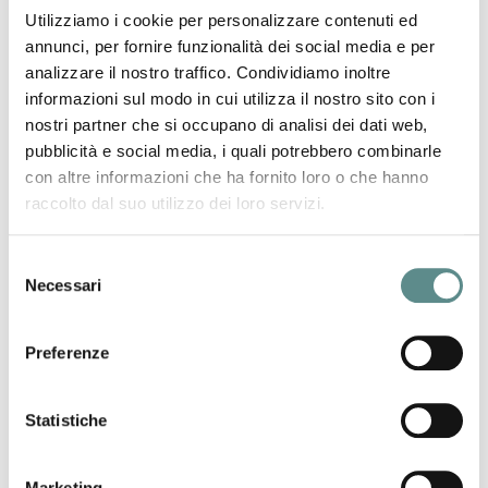
della classificazione CPA dei servizi (chi lo desidera, può
Utilizziamo i cookie per personalizzare contenuti ed
continuare ad usare la classificazione a 6 cifre)
annunci, per fornire funzionalità dei social media e per
analizzare il nostro traffico. Condividiamo inoltre
Per quanto riguarda il software Intr@web 2018, non è ancora
informazioni sul modo in cui utilizza il nostro sito con i
disponibile; non appena lo sarà, ve ne daremo
nostri partner che si occupano di analisi dei dati web,
immediatamente comunicazione.
pubblicità e social media, i quali potrebbero combinarle
con altre informazioni che ha fornito loro o che hanno
raccolto dal suo utilizzo dei loro servizi.
Ricordiamo che, il
14 febbraio
presso il MaMu di Largo
Pradella a Mantova, dalle 9 alle 12, si terrà un
incontro
gratuito per spiegare meglio le novità sull'Intrastat.
Selezione
Per iscrizioni, seguire il seguente link:
seminario Intrastat
Necessari
del
consenso
I funzionari di Mantova Export sono a disposizione per
Preferenze
eventuali chiarimenti.
Statistiche
precedente:
intrastat
news
successivo:
abc per l'export
Marketing