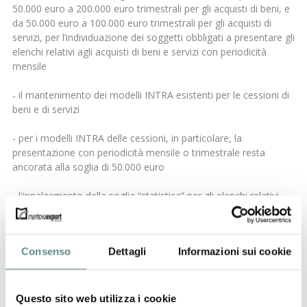
50.000 euro a 200.000 euro trimestrali per gli acquisti di beni, e
da 50.000 euro a 100.000 euro trimestrali per gli acquisti di
servizi, per l’individuazione dei soggetti obbligati a presentare gli
elenchi relativi agli acquisti di beni e servizi con periodicità
mensile
˗ il mantenimento dei modelli INTRA esistenti per le cessioni di
beni e di servizi
- per i modelli INTRA delle cessioni, in particolare, la
presentazione con periodicità mensile o trimestrale resta
ancorata alla soglia di 50.000 euro
˗ l'innalzamento della soglia “statistica” per gli elenchi relativi
alle cessioni di beni. In particolare, la compilazione dei dati
statistici negli elenchi mensili relativi alle cessioni di beni è
opzionale per i soggetti che non superano i 100.000 euro di
Consenso
Dettagli
Informazioni sui cookie
operazioni trimestrali
˗ la semplificazione della compilazione del campo “Codice
Servizio”, con la facoltà di potere indicare solo per prime 5 cifre
Questo sito web utilizza i cookie