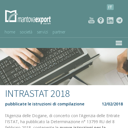
IT
home
società
servizi
partner
AZIENDE CLIENTI
NEWS
VIDEO
SERVIZIO CLIENTI
INTRASTAT 2018
pubblicate le istruzioni di compilazione
12/02/2018
l’Agenzia delle Dogane, di concerto con l'Agenzia delle Entrate
l'ISTAT, ha pubblicato la Determinazione n° 13799 RU del 8
febbraio 2018, contenente le
nuove istruzioni per la