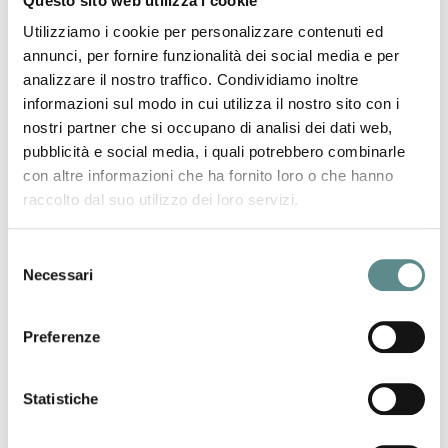
Questo sito web utilizza i cookie
precedente:
origine preferenziale
news
successivo:
master commercio estero 2017
Utilizziamo i cookie per personalizzare contenuti ed
annunci, per fornire funzionalità dei social media e per
analizzare il nostro traffico. Condividiamo inoltre
informazioni sul modo in cui utilizza il nostro sito con i
nostri partner che si occupano di analisi dei dati web,
pubblicità e social media, i quali potrebbero combinarle
con altre informazioni che ha fornito loro o che hanno
31/07/2026
raccolto dal suo utilizzo dei loro servizi.
CHIUSURA ESTIVA UFFICI
Selezione
Necessari
del
29/07/2026
consenso
CINA
Preferenze
Statistiche
27/07/2026
NUOVI DAZI USA