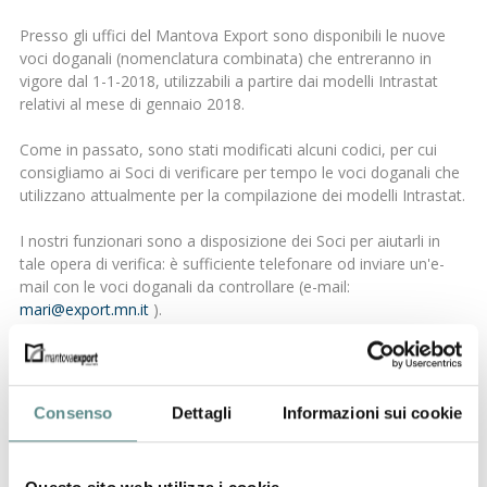
Presso gli uffici del Mantova Export sono disponibili le nuove
voci doganali (nomenclatura combinata) che entreranno in
vigore dal 1-1-2018, utilizzabili a partire dai modelli Intrastat
relativi al mese di gennaio 2018.
Come in passato, sono stati modificati alcuni codici, per cui
consigliamo ai Soci di verificare per tempo le voci doganali che
utilizzano attualmente per la compilazione dei modelli Intrastat.
I nostri funzionari sono a disposizione dei Soci per aiutarli in
tale opera di verifica: è sufficiente telefonare od inviare un'e-
mail con le voci doganali da controllare (e-mail:
mari@export.mn.it
).
Per i Soci si tratta di un servizio gratuito per le prime 50 voci di
nomenclatura combinata da verificare (oltre i 50 codici verrà
comunicato un preventivo), mentre alle imprese non associate
Consenso
Dettagli
Informazioni sui cookie
verranno richiesti 2 Euro per voce doganale, con un minimo di
20 Euro.