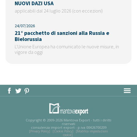
NUOVI DAZI USA
applicabili dal 24 luglio 2026 (con eccezioni)
24/07/2026
21° pacchetto di sanzioni alla Russia e
Bielorussia
L'Unione Europea ha comunicato le nuove misure, in
vigore da oggi
MAPPA DEL SITO
Copyright © 2009-2026 Mantova Export - tutti i diritti
riservati
consulenza import export - p.iva 00426700209
[Privacy Policy]
[Cookie Policy]
[Modifica impostazioni
cookie]