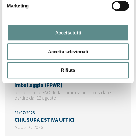
CINA
Marketing
Accetta tutti
Ultime News
Accetta selezionati
Rifiuta
06/08/2026
Regolamento sugli imballaggi e rifiuti di
imballaggio (PPWR)
pubblicate le FAQ della Commissione - cosa fare a
partire dal 12 agosto
31/07/2026
CHIUSURA ESTIVA UFFICI
AGOSTO 2026