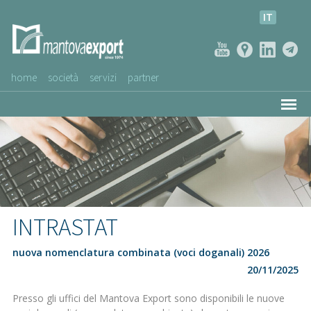
IT
home
società
servizi
partner
AZIENDE CLIENTI
NEWS
VIDEO
SERVIZIO CLIENTI
INTRASTAT
nuova nomenclatura combinata (voci doganali) 2026
20/11/2025
Presso gli uffici del Mantova Export sono disponibili le nuove