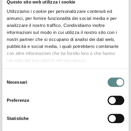
Questo sito web utilizza i cookie
successivo:
intrastat
Utilizziamo i cookie per personalizzare contenuti ed
annunci, per fornire funzionalità dei social media e per
analizzare il nostro traffico. Condividiamo inoltre
informazioni sul modo in cui utilizza il nostro sito con i
nostri partner che si occupano di analisi dei dati web,
pubblicità e social media, i quali potrebbero combinarle
06/08/2026
con altre informazioni che ha fornito loro o che hanno
Regolamento sugli imballaggi e rifiuti di
raccolto dal suo utilizzo dei loro servizi.
imballaggio (PPWR)
Selezione
Necessari
del
31/07/2026
consenso
CHIUSURA ESTIVA UFFICI
Preferenze
Statistiche
29/07/2026