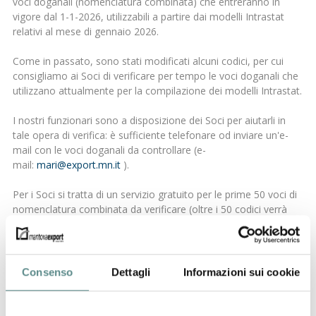
voci doganali (nomenclatura combinata) che entreranno in
vigore dal 1-1-2026, utilizzabili a partire dai modelli Intrastat
relativi al mese di gennaio 2026.
Come in passato, sono stati modificati alcuni codici, per cui
consigliamo ai Soci di verificare per tempo le voci doganali che
utilizzano attualmente per la compilazione dei modelli Intrastat.
I nostri funzionari sono a disposizione dei Soci per aiutarli in
tale opera di verifica: è sufficiente telefonare od inviare un'e-
mail con le voci doganali da controllare (e-
mail:
mari@export.mn.it
).
Per i Soci si tratta di un servizio gratuito per le prime 50 voci di
nomenclatura combinata da verificare (oltre i 50 codici verrà
comunicato un preventivo), mentre alle imprese non associate
verranno richiesti 2 Euro per voce doganale, con un minimo di
20 Euro.
Consenso
Dettagli
Informazioni sui cookie
precedente:
india, indonesia, kenya
news