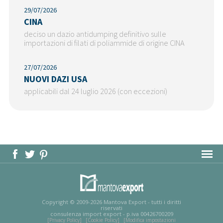
29/07/2026
CINA
deciso un dazio antidumping definitivo sulle
importazioni di filati di poliammide di origine CINA
27/07/2026
NUOVI DAZI USA
applicabili dal 24 luglio 2026 (con eccezioni)
MAPPA DEL SITO
Copyright © 2009-2026 Mantova Export - tutti i diritti
riservati
consulenza import export - p.iva 00426700209
[Privacy Policy]
[Cookie Policy]
[Modifica impostazioni