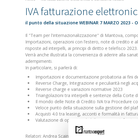
IVA fatturazione elettronic
il punto della situazione WEBINAR 7 MARZO 2023 - O
Il "Team per l'internazionalizzazione" di Mantova, compo
Importazioni, operazioni con l’estero, note di credito e al
risposte ad interpelli, ai principi di diritto e telefisco 2023.
Verrà anche illustrata la convenienza di aderire alla sanato
adempimenti.
In particolare, si parlerà di:
Importazioni e documentazione probatoria ai fini de
Reverse Charge, Integrazione e peculiarità negli acq
Reverse charge e variazioni normative 2023
Triangolazioni tra interpelli e sentenze della Corte 
Il mondo delle Note di Credito IVA tra Procedure co
Veloce punto della situazione sulla gestione del plaf
Acquisti 4.0 tra leasing, acconti e formalità in fatt
Valutazione di opportunità della sanatoria infrazioni
Relatori: Andrea Scaini - Studio Mantovani e Associati ; 