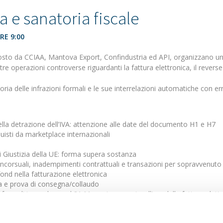
a e sanatoria fiscale
RE 9:00
sto da CCIAA, Mantova Export, Confindustria ed API, organizzano un we
tre operazioni controverse riguardanti la fattura elettronica, il revers
ria delle infrazioni formali e le sue interrelazioni automatiche con erro
lla detrazione dell’IVA: attenzione alle date del documento H1 e H7
uisti da marketplace internazionali
di Giustizia della UE: forma supera sostanza
ncorsuali, inadempimenti contrattuali e transazioni per sopravvenut
ond nella fatturazione elettronica
ura e prova di consegna/collaudo
 formali in scadenza al 31 Marzo in rapporto all’era delle fatture elet
Alessandro Dotti - direttore Mantova Export