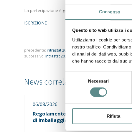
La partecipazione è gratuita
Consenso
ISCRIZIONE
Questo sito web utilizza i c
Utilizziamo i cookie per perso
nostro traffico. Condividiamo 
precedente:
intrastat 2023
di analisi dei dati web, pubbl
successivo:
intrastat 2023
che hanno raccolto dal suo uti
Selezione
Necessari
del
consenso
06/08/2026
Regolamento sugli imballaggi e rifiuti
Rifiuta
di imballaggio (PPWR)