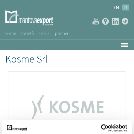
EN
IT
home
società
servizi
partner
AZIENDE CLIENTI
Kosme Srl
NEWS
VIDEO
SERVIZIO CLIENTI