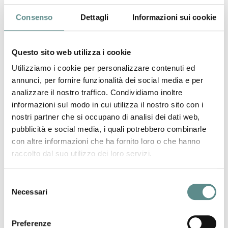
Consenso
Dettagli
Informazioni sui cookie
KOSME s.r.l.
Via dell'Artigianato, 5
Questo sito web utilizza i cookie
46048 ROVERBELLA (MN)
Utilizziamo i cookie per personalizzare contenuti ed
Telefono +39 0376 751011
annunci, per fornire funzionalità dei social media e per
Fax +39 0376 751012
analizzare il nostro traffico. Condividiamo inoltre
informazioni sul modo in cui utilizza il nostro sito con i
Internet
www.kosme.it
nostri partner che si occupano di analisi dei dati web,
kosme@kosme.it
pubblicità e social media, i quali potrebbero combinarle
con altre informazioni che ha fornito loro o che hanno
AZIENDA
raccolto dal suo utilizzo dei loro servizi.
Dal 1981 KOSME S.r.l. costruisce etichettatrici automatiche
secondo una precisa filosofia: fornire macchine ad alte
Selezione
prestazioni, mantenendo nel contempo elevate caratteristiche
Necessari
del
di semplicità costruttiva, facilità d’uso e manutenzione,
consenso
unitamente ad investimento e costi d’esercizio contenuti. Lo
sforzo sin qui compiuto ci vede sicuramente premiati: - Oltre
Preferenze