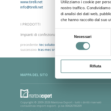
www.t
irelli.net
Utilizziamo i cookie per perso
info@tirelli.net
nostro traffico. Condividiamo 
di analisi dei dati web, pubbl
che hanno raccolto dal suo uti
I PRODOTTI
Selezione
Impianti di confezionamento per l’industria cosmetica e 
Necessari
del
consenso
precedente:
tec solution srl unipersonale
successivo:
tras-mec srl
Rifiuta
MAPPA DEL SITO
Copyright © 2009-2026 Mantova Export - tutti i diritti riservati
consulenza import export - p.iva 00426700209