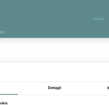
home
NTI
Dettagli
ookie