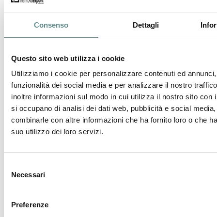
Consenso
Dettagli
Info
Questo sito web utilizza i cookie
06/08/2026
Utilizziamo i cookie per personalizzare contenuti ed annunci, 
funzionalità dei social media e per analizzare il nostro traffi
Regolamento sugli imballaggi e rifiuti di
inoltre informazioni sul modo in cui utilizza il nostro sito con 
imballaggio (PPWR)
si occupano di analisi dei dati web, pubblicità e social media,
combinarle con altre informazioni che ha fornito loro o che h
suo utilizzo dei loro servizi.
31/07/2026
CHIUSURA ESTIVA UFFICI
Selezione
Necessari
del
consenso
29/07/2026
CINA
Preferenze