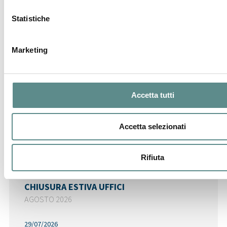
Statistiche
Marketing
Ultime News
Accetta tutti
06/08/2026
Regolamento sugli imballaggi e rifiuti di
Accetta selezionati
imballaggio (PPWR)
pubblicate le FAQ della Commissione - cosa fare a
partire dal 12 agosto
Rifiuta
31/07/2026
CHIUSURA ESTIVA UFFICI
AGOSTO 2026
29/07/2026