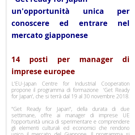
un'opportunità unica per
conoscere ed entrare nel
mercato giapponese
14 posti per manager di
imprese europee
L'EU-Japan Centre for Industrial Cooperation
propone il programma di formazione 'Get Ready
for Japan', che si terrà dal 19 al 30 novembre 2018.
"Get Ready for Japan", della durata di due
settimane, offre ai manager di imprese UE
l'opportunità unica di sperimentare e comprendere
gli elementi culturali ed economici che rendono
unico il mercato del Giappone. Il programma si