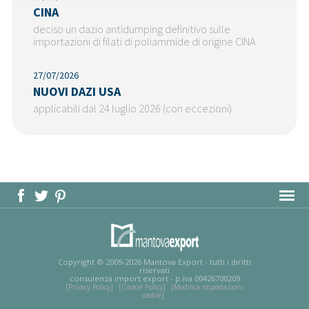
CINA
deciso un dazio antidumping definitivo sulle
importazioni di filati di poliammide di origine CINA
27/07/2026
NUOVI DAZI USA
applicabili dal 24 luglio 2026 (con eccezioni)
MAPPA DEL SITO
Copyright © 2009-2026 Mantova Export - tutti i diritti
riservati
consulenza import export - p.iva 00426700209
[Privacy Policy]
[Cookie Policy]
[Modifica impostazioni
cookie]