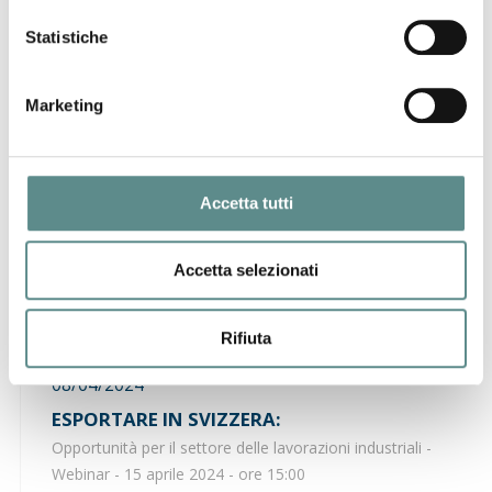
Statistiche
16/05/2024
IL FACTORING PER LE IMPRESE - istruzioni
per l'uso
Marketing
Webinar 24 maggio 2024 - ore 11:00
Accetta tutti
17/04/2024
ACCORDO LIBERO SCAMBIO UNIONE
EUROPEA - NUOVA ZELANDA
Accetta selezionati
IN VIGORE DAL 1° MAGGIO 2024
Rifiuta
08/04/2024
ESPORTARE IN SVIZZERA:
Opportunità per il settore delle lavorazioni industriali -
Webinar - 15 aprile 2024 - ore 15:00