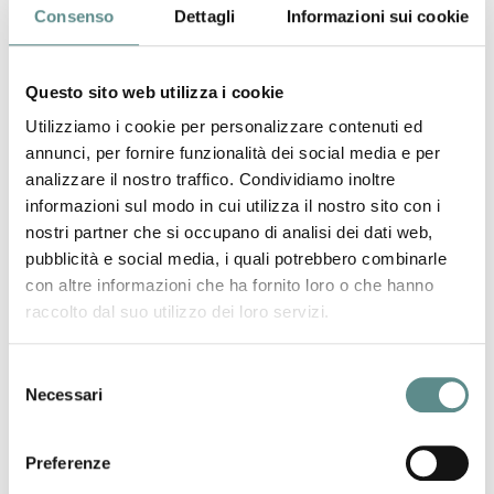
CINA: sfide e opportunità nel mercato
Consenso
Dettagli
Informazioni sui cookie
cinese
Incontri online one-to-one con l'esperto 27 giugno
Questo sito web utilizza i cookie
2024 - a partire dalle ore 9:30
Utilizziamo i cookie per personalizzare contenuti ed
annunci, per fornire funzionalità dei social media e per
05/06/2024
analizzare il nostro traffico. Condividiamo inoltre
informazioni sul modo in cui utilizza il nostro sito con i
BATTERIE, RAEE E DOGANA
nostri partner che si occupano di analisi dei dati web,
Webinar 11 giugno 2024 - ore 9:30
pubblicità e social media, i quali potrebbero combinarle
con altre informazioni che ha fornito loro o che hanno
raccolto dal suo utilizzo dei loro servizi.
30/05/2024
Selezione
Necessari
CORSO DI ALTA SPECIALIZZAZIONE IN
del
COMMERCIO ESTERO
consenso
Edizione 2024
Preferenze