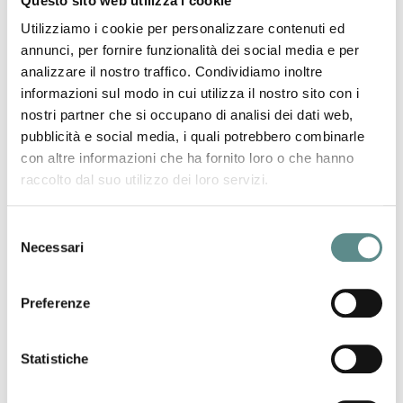
Questo sito web utilizza i cookie
sistema ACID per le spedizioni
Utilizziamo i cookie per personalizzare contenuti ed
annunci, per fornire funzionalità dei social media e per
analizzare il nostro traffico. Condividiamo inoltre
18/01/2023
informazioni sul modo in cui utilizza il nostro sito con i
IMPORT DA PAESI SPG
nostri partner che si occupano di analisi dei dati web,
pubblicità e social media, i quali potrebbero combinarle
certificato FORM A sostituito dal sistema REX
con altre informazioni che ha fornito loro o che hanno
raccolto dal suo utilizzo dei loro servizi.
17/01/2023
Selezione
DICITURA "INVERSIONE CONTABILE"
Necessari
del
obbligatoria per operazioni triangolari UE
consenso
Preferenze
16/01/2023
SINGAPORE
Statistiche
Sistema REX dal 1-1-2023