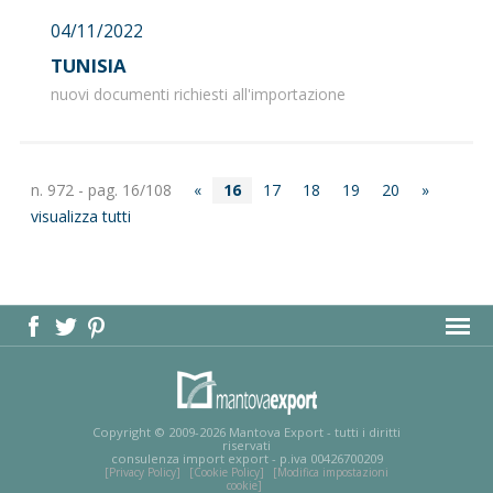
04/11/2022
TUNISIA
nuovi documenti richiesti all'importazione
n. 972 - pag. 16/108
«
16
17
18
19
20
»
visualizza tutti
MAPPA DEL SITO
Copyright © 2009-2026 Mantova Export - tutti i diritti
riservati
consulenza import export - p.iva 00426700209
[Privacy Policy]
[Cookie Policy]
[Modifica impostazioni
cookie]