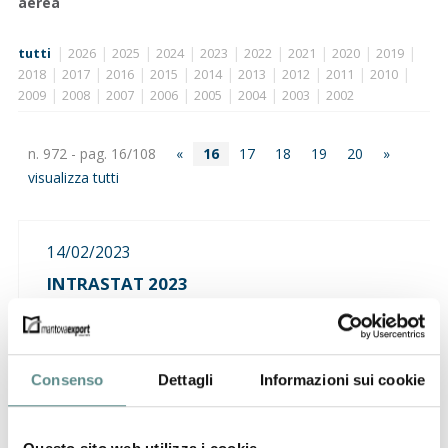
aerea
|
|
|
|
|
|
|
|
|
tutti
2026
2025
2024
2023
2022
2021
2020
2019
|
|
|
|
|
|
|
|
|
2018
2017
2016
2015
2014
2013
2012
2011
2010
|
|
|
|
|
|
|
2009
2008
2007
2006
2005
2004
2003
2002
n. 972 - pag. 16/108
«
16
17
18
19
20
»
visualizza tutti
14/02/2023
INTRASTAT 2023
aggiornamento Intr@web alla versione 24.0.0.0
Consenso
Dettagli
Informazioni sui cookie
30/01/2023
EGITTO
prorogata a data da destinarsi l'entrata in vigore del