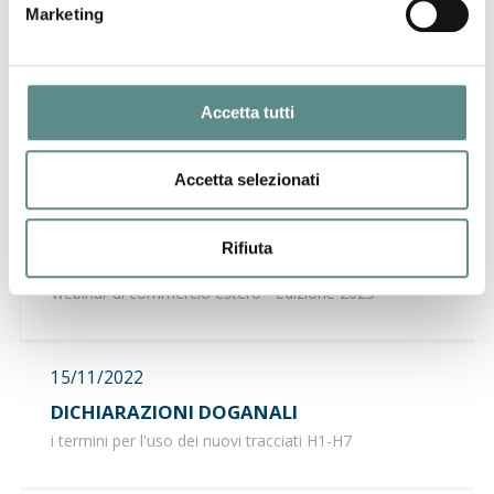
Marketing
12/01/2023
EGITTO
Accetta tutti
revocato l'obbligo di utilizzare le lettere di credito per
le importazioni
Accetta selezionati
12/12/2022
Rifiuta
"ABC export"
webinar di commercio estero - edizione 2023
15/11/2022
DICHIARAZIONI DOGANALI
i termini per l'uso dei nuovi tracciati H1-H7