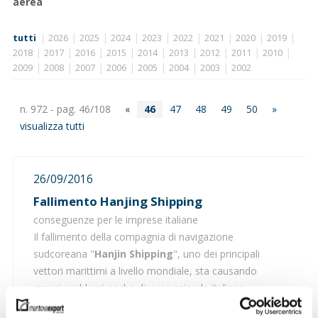
aerea
|
|
|
|
|
|
|
|
|
tutti
2026
2025
2024
2023
2022
2021
2020
2019
|
|
|
|
|
|
|
|
|
2018
2017
2016
2015
2014
2013
2012
2011
2010
|
|
|
|
|
|
|
2009
2008
2007
2006
2005
2004
2003
2002
n. 972 - pag. 46/108
«
46
47
48
49
50
»
visualizza tutti
26/09/2016
Fallimento Hanjing Shipping
conseguenze per le imprese italiane
Il fallimento della compagnia di navigazione
sudcoreana "
Hanjin Shipping
", uno dei principali
vettori marittimi a livello mondiale, sta causando
grossi problemi anche diverse aziende italiane.