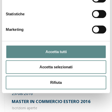
a chi compete la responsabilità della VGM?
Statistiche
29/08/2016
PROGRAMMA VULCANUS IN EUROPE
Marketing
Stagisti giapponesi da agosto 2017
Accetta tutti
23/08/2016
DHL - NOVITA' PER IL SERVIZIO AEREO
Accetta selezionati
ESPRESSO NAZIONALE
Dal 1° ottobre 2016
Rifiuta
23/08/2016
MASTER IN COMMERCIO ESTERO 2016
Iscrizioni aperte