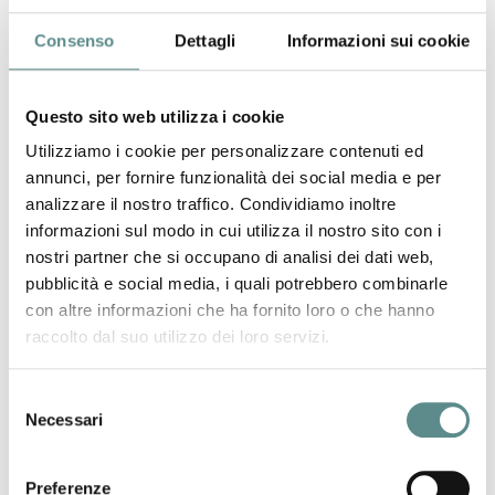
19/09/2016
Consenso
Dettagli
Informazioni sui cookie
“ETICHETTATURA DEGLI ALIMENTI:
cosa è cambiato e come adeguarsi alla nuova
Questo sito web utilizza i cookie
normativa”
Utilizziamo i cookie per personalizzare contenuti ed
4 ottobre 2016 - ore 14,30-18,30
annunci, per fornire funzionalità dei social media e per
Mantova, Via Portazzolo, 9
analizzare il nostro traffico. Condividiamo inoltre
informazioni sul modo in cui utilizza il nostro sito con i
nostri partner che si occupano di analisi dei dati web,
19/09/2016
pubblicità e social media, i quali potrebbero combinarle
INDUSTRIA TESSILE:
con altre informazioni che ha fornito loro o che hanno
sanzioni a chi non dichiara la composizione dei
raccolto dal suo utilizzo dei loro servizi.
prodotti tessili nelle vendite on-line
Selezione
Necessari
del
16/09/2016
consenso
SOLAS
Preferenze