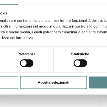
Il bando, sviluppato nell'ambito dell'accordo di
programma tra sistema camerale e Regione
Lombardia, ha stanziato per le imprese mantovane
ookie
190.000 euro per finanziare, mediante
nalizzare contenuti ed annunci, per fornire funzionalità dei socia
l'assegnazione di voucher di vari importi, diverse
inoltre informazioni sul modo in cui utilizza il nostro sito con i 
attività di consulenza.
icità e social media, i quali potrebbero combinarle con altre inform
lizzo dei loro servizi.
03/05/2010
Preferenze
Statistiche
Incontri di business negli Stati Uniti
d’America e Canada
dal 22 settembre al 2 ottobre 2010
Missione imprenditoriale ed istituzionale:
Confindustria, ICE e Regione Lombardia
Accetta selezionati