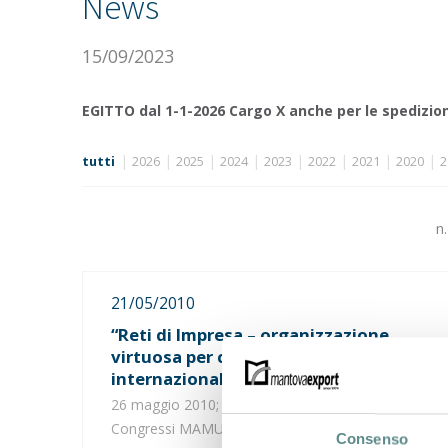
News
15/09/2023
EGITTO dal 1-1-2026 Cargo X anche per le spedizion
|
|
|
|
|
|
|
|
tutti
2026
2025
2024
2023
2022
2021
2020
2
n
21/05/2010
“Reti di Impresa – organizzazione
virtuosa per competere sui mercati
internazionali e nazionali”
26 maggio 2010; ore 16.30 – 19.00, presso Centro
Congressi MAMU – Mantova
Consenso