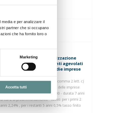
l media e per analizzare il
nostri partner che si occupano
azioni che ha fornito loro o
30/04/2010
Marketing
Sostegno all’internazionalizzazione
delle imprese - finanziamenti agevolati
a favore delle piccole e medie imprese
PMI esportatrici
LEGGE 6 Agosto 2008 N°133 art 6 comma 2 lett. c)
Sostegno all’internazionalizzazione delle imprese
Accetta tutti
Importo fino a un max di 500.000,00 - durata 7 anni
di cui 2 di preammortamento - tasso: per i primi 2
anni 2,24% , per i restanti 5 anni 0,5% tasso finito