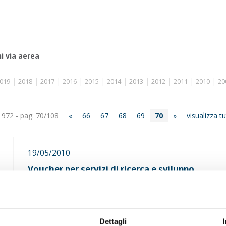
i via aerea
|
|
|
|
|
|
|
|
|
|
019
2018
2017
2016
2015
2014
2013
2012
2011
2010
20
. 972 - pag. 70/108
«
66
67
68
69
70
»
visualizza tu
19/05/2010
Voucher per servizi di ricerca e sviluppo
e valorizzazione del capitale umano per
favorire processi di innovazione
tecnologica delle PMI.
Apertura bando, il 15 giugno 2010
Dettagli