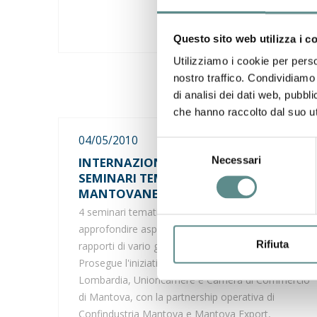
Questo sito web utilizza i c
Utilizziamo i cookie per perso
nostro traffico. Condividiamo 
di analisi dei dati web, pubbl
che hanno raccolto dal suo uti
04/05/2010
Selezione
Necessari
INTERNAZIONALIZZAZIONE - 4
del
SEMINARI TEMATICI PER LE PMI
consenso
MANTOVANE
4 seminari tematici, gratuiti, che hanno l'obiettivo di
approfondire aspetti importanti per chi avvia
Rifiuta
rapporti di vario genere con l'estero
Prosegue l'iniziativa promossa da Regione
Lombardia, Unioncamere e Camera di Commercio
di Mantova, con la partnership operativa di
Confindustria Mantova e Mantova Export,