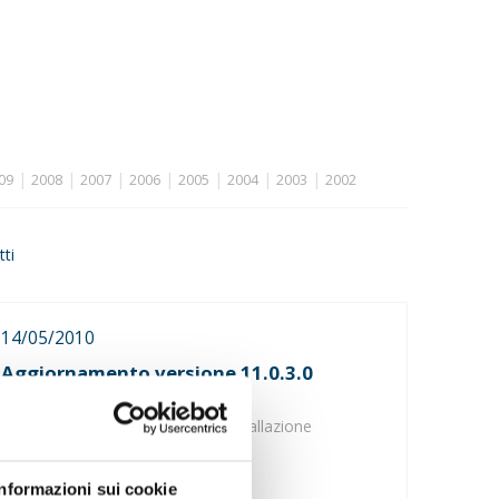
|
|
|
|
|
|
|
09
2008
2007
2006
2005
2004
2003
2002
tti
14/05/2010
Aggiornamento versione 11.0.3.0
software Intr@Web
Disponibile aggiornamento ed installazione
completa
Informazioni sui cookie