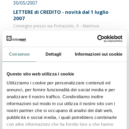
30/05/2007
LETTERE di CREDITO - novità dal 1 luglio
2007
Convegno presso via Portazzolo, 9 - Mantova
martedì 19 giugno 2007, alle ore 15.00
Consenso
Dettagli
Informazioni sui cookie
08/05/2007
Bielorussia: un mercato emergente nel
cuore dell’Europa
Questo sito web utilizza i cookie
Seminario presso via Portazzolo 9 in Mantova
Utilizziamo i cookie per personalizzare contenuti ed
Giovedì 24 maggio p.v. alle ore 15.00
annunci, per fornire funzionalità dei social media e per
analizzare il nostro traffico. Condividiamo inoltre
informazioni sul modo in cui utilizza il nostro sito con i
04/05/2007
nostri partner che si occupano di analisi dei dati web,
Incentivi a favore dello sviluppo e
pubblicità e social media, i quali potrebbero combinarle
dell'internazionalizzazione delle PMI
con altre informazioni che ha fornito loro o che hanno