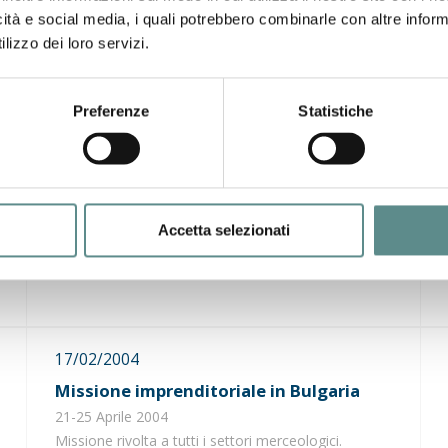
contingentale 2003.
icità e social media, i quali potrebbero combinarle con altre inform
lizzo dei loro servizi.
25/02/2004
Preferenze
Statistiche
IRAQ - assicurazione SACE
aperta la possibilità di assicurare crediti all'export
verso l'Iraq
Accetta selezionati
17/02/2004
Missione imprenditoriale in Bulgaria
21-25 Aprile 2004
Missione rivolta a tutti i settori merceologici.