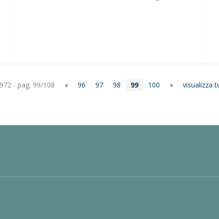
 972 - pag. 99/108
«
96
97
98
99
100
»
visualizza tu