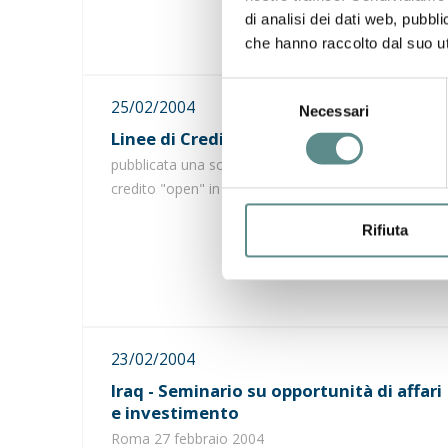
di analisi dei dati web, pubbl
che hanno raccolto dal suo uti
Selezione
25/02/2004
Necessari
del
Linee di Credito BAM per l'estero
consenso
pubblicata una scheda riepilogativa delle linee di
credito "open" in accordo con SACE
Rifiuta
23/02/2004
Iraq - Seminario su opportunità di affari
e investimento
Roma 27 febbraio 2004