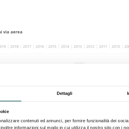
i via aerea
|
|
|
|
|
|
|
|
|
|
019
2018
2017
2016
2015
2014
2013
2012
2011
2010
20
 972 - pag. 99/108
«
96
97
98
99
100
»
visualizza tu
02/03/2004
Dettagli
Contingenti Comunitari di
importazione di taluni prodotti
originari della Repubblica Popolare
ookie
Cinese
nalizzare contenuti ed annunci, per fornire funzionalità dei socia
Ridistribuzione di quantitativi non utilizzati nell'anno
inoltre informazioni sul modo in cui utilizza il nostro sito con i 