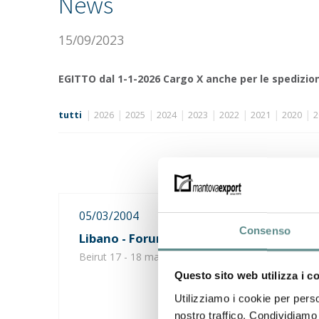
News
15/09/2023
EGITTO dal 1-1-2026 Cargo X anche per le spedizion
|
|
|
|
|
|
|
|
tutti
2026
2025
2024
2023
2022
2021
2020
2
n.
05/03/2004
Consenso
Libano - Forum sull'economia irachena
Beirut 17 - 18 marzo 2004
Questo sito web utilizza i c
Utilizziamo i cookie per perso
nostro traffico. Condividiamo 