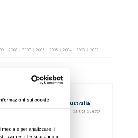
|
|
|
|
|
|
|
09
2008
2007
2006
2005
2004
2003
2002
tti
27/02/2004
Informazioni sui cookie
Missione Commerciale in Australia
la delegazione di Mantova Export e' partita questa
mattina per Sydney
l media e per analizzare il
nostri partner che si occupano